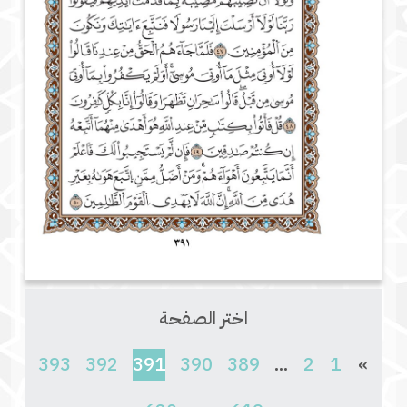
اختر الصفحة
(current)
393
392
391
390
389
...
2
1
»