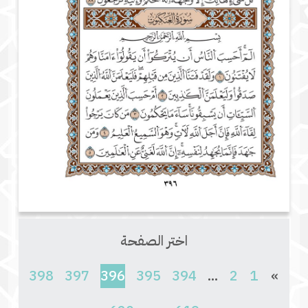
اختر الصفحة
(current)
398
397
396
395
394
...
2
1
»