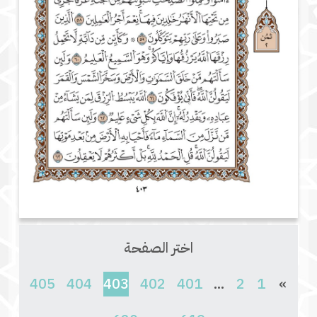
اختر الصفحة
(current)
405
404
403
402
401
...
2
1
»