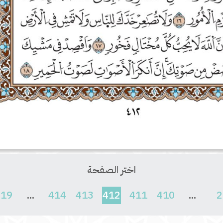
اختر الصفحة
(current)
619
...
414
413
412
411
410
...
2