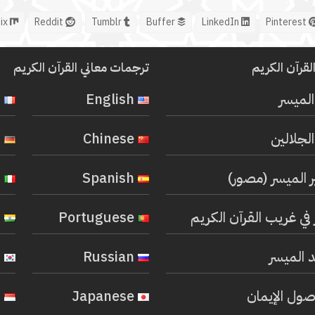
Mix
Reddit
Tumblr
Buffer
LinkedIn
Pinterest
لقرآن الكريم
ترجمات معاني القرآن الكريم
المیسر
English
French
لجلالين
Chinese
German
ر الميسر (مصور)
Spanish
Italian
في غريب القرآن الكريم
Portuguese
Hindi
 الميسر
Russian
Korean
صول الإيمان
Japanese
Indonesian