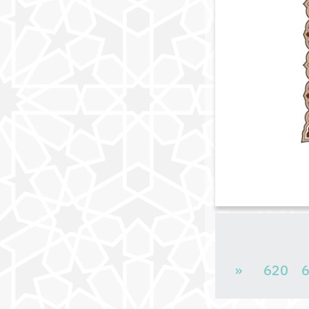
«
620