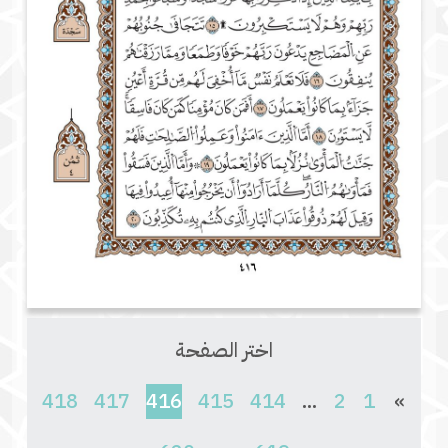
اختر الصفحة
(current)
418
417
416
415
414
...
2
1
»