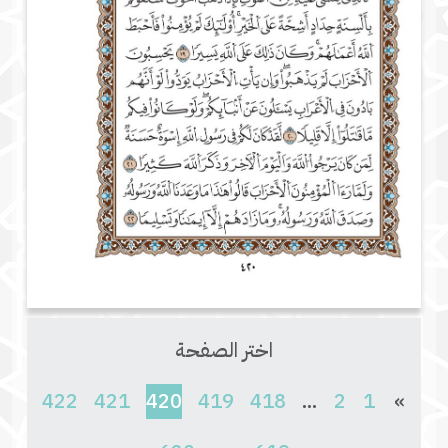
اختر الصفحة
(current)
422
421
420
419
418
...
2
1
»