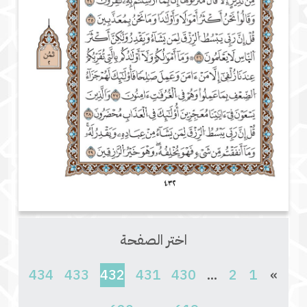
اختر الصفحة
(current)
434
433
432
431
430
...
2
1
»