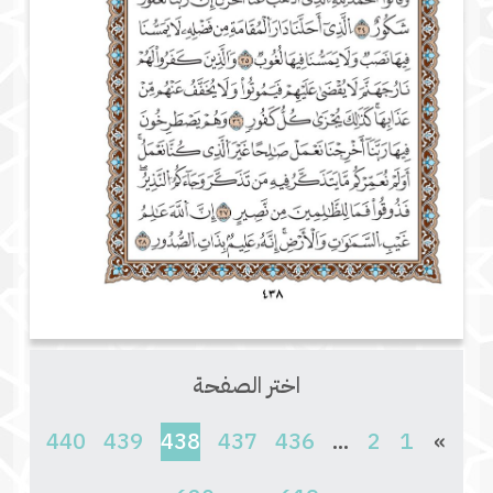
اختر الصفحة
(current)
440
439
438
437
436
...
2
1
»