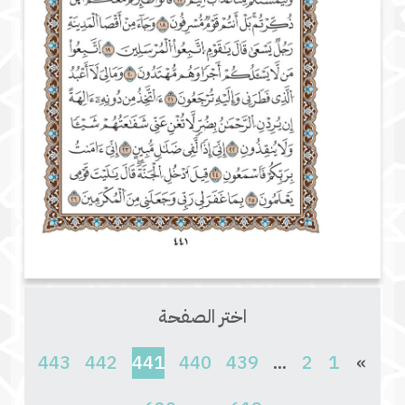
اختر الصفحة
(current)
443
442
441
440
439
...
2
1
»