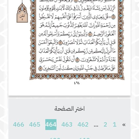
اختر الصفحة
(current)
466
465
464
463
462
...
2
1
»