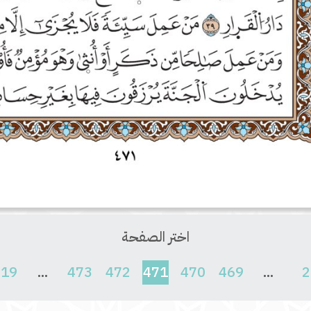
اختر الصفحة
(current)
619
...
473
472
471
470
469
...
2