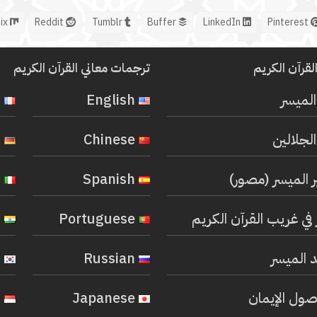
Mix
Reddit
Tumblr
Buffer
LinkedIn
Pinterest
لقرآن الكريم
ترجمات معاني القرآن الكريم
المیسر
English
French
لجلالين
Chinese
German
ر الميسر (مصور)
Spanish
Italian
في غريب القرآن الكريم
Portuguese
Hindi
 الميسر
Russian
Korean
صول الإيمان
Japanese
Indonesian