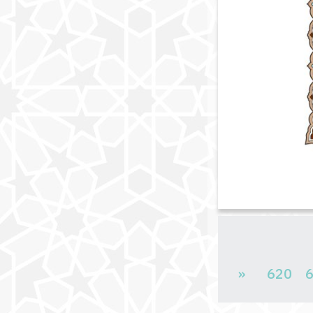
«
620