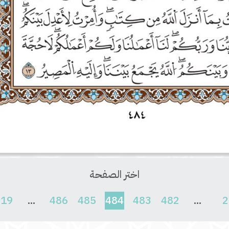
اختر الصفحة
(current)
619
...
486
485
484
483
482
...
2