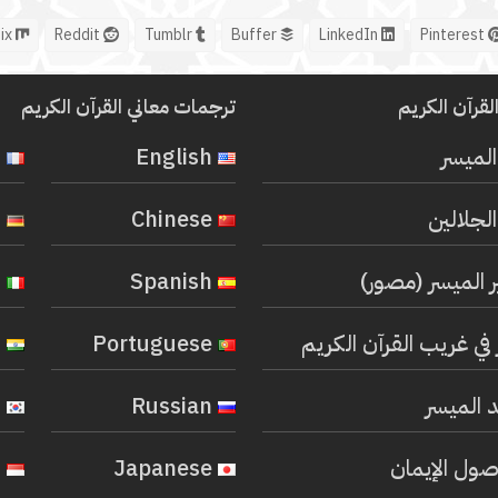
Mix
Reddit
Tumblr
Buffer
LinkedIn
Pinterest
لقرآن الكريم
ترجمات معاني القرآن الكريم
المیسر
English
French
لجلالين
Chinese
German
ر الميسر (مصور)
Spanish
Italian
في غريب القرآن الكريم
Portuguese
Hindi
 الميسر
Russian
Korean
صول الإيمان
Japanese
Indonesian