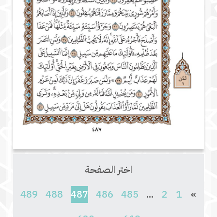
اختر الصفحة
(current)
489
488
487
486
485
...
2
1
»