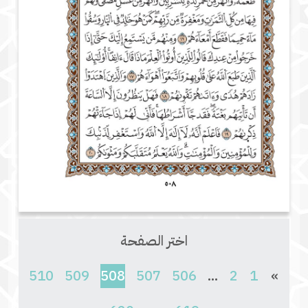
اختر الصفحة
(current)
510
509
508
507
506
...
2
1
»