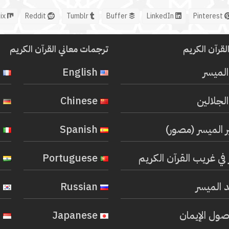
Mix
Reddit
Tumblr
Buffer
LinkedIn
Pinterest
لقرآن الكريم
ترجمات معاني القرآن الكريم
المیسر
English
French
لجلالين
Chinese
German
ر الميسر (مصور)
Spanish
Italian
في غريب القرآن الكريم
Portuguese
Hindi
 الميسر
Russian
Korean
صول الإيمان
Japanese
Indonesian