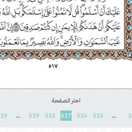
اختر الصفحة
(current)
619
...
519
518
517
516
515
...
2