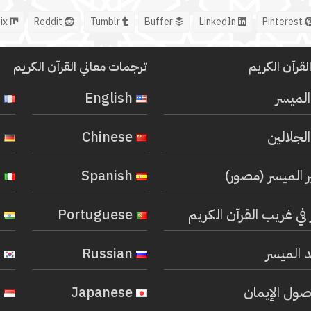
Mix
Reddit
Tumblr
Buffer
LinkedIn
Pinterest
لقرآن الكريم
ترجمات معاني القرآن الكريم
المیسر
English
French
لجلالين
Chinese
German
ر الميسر (مصور)
Spanish
Italian
في غريب القرآن الكريم
Portuguese
Hindi
 الميسر
Russian
Korean
صول الإيمان
Japanese
Indonesian