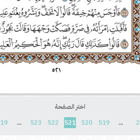
اختر الصفحة
(current)
619
...
523
522
521
520
519
...
2