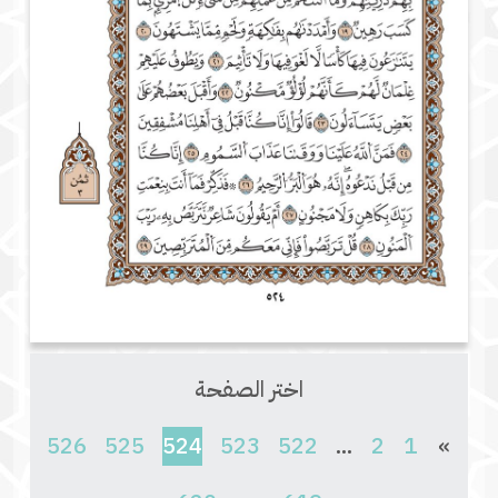
اختر الصفحة
(current)
526
525
524
523
522
...
2
1
»