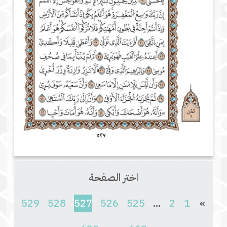
اختر الصفحة
(current)
529
528
527
526
525
...
2
1
»