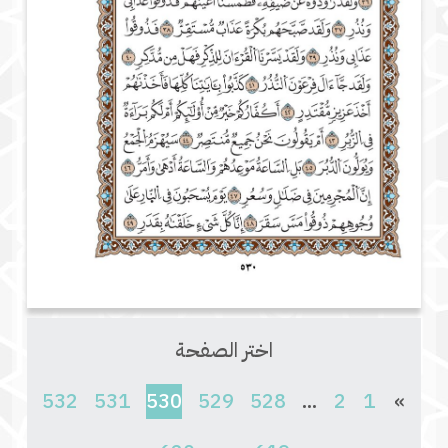
اختر الصفحة
(current)
532
531
530
529
528
...
2
1
»