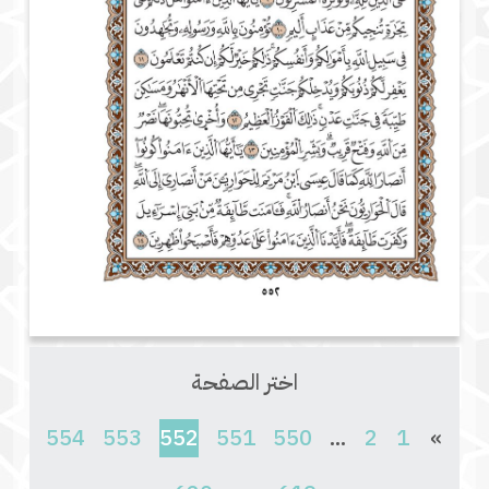
اختر الصفحة
(current)
554
553
552
551
550
...
2
1
»