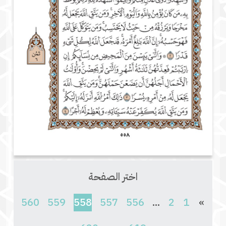
اختر الصفحة
(current)
560
559
558
557
556
...
2
1
»