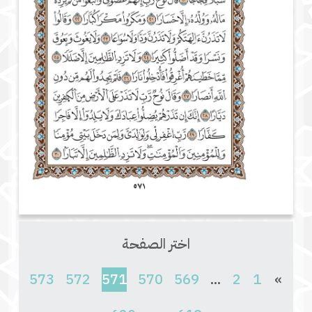
اختر الصفحة
(current)
573
572
571
570
569
...
2
1
»