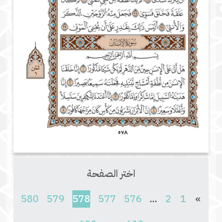
اختر الصفحة
(current)
580
579
578
577
576
...
2
1
»