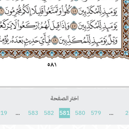
اختر الصفحة
(current)
619
...
583
582
581
580
579
...
2