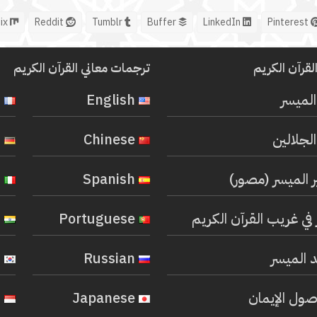
Mix
Reddit
Tumblr
Buffer
LinkedIn
Pinterest
لقرآن الكريم
ترجمات معاني القرآن الكريم
المیسر
English
French
لجلالين
Chinese
German
ر الميسر (مصور)
Spanish
Italian
في غريب القرآن الكريم
Portuguese
Hindi
 الميسر
Russian
Korean
صول الإيمان
Japanese
Indonesian