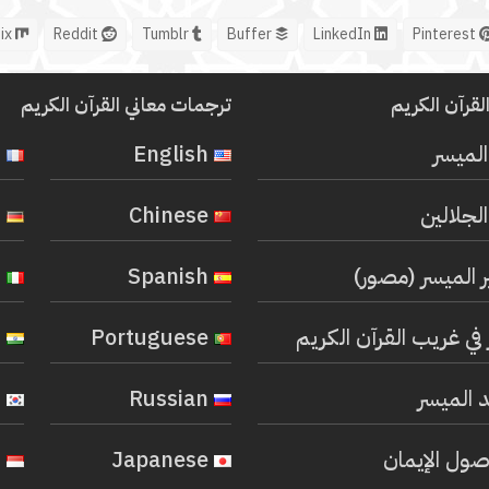
Mix
Reddit
Tumblr
Buffer
LinkedIn
Pinterest
لقرآن الكريم
ترجمات معاني القرآن الكريم
المیسر
English
French
لجلالين
Chinese
German
ر الميسر (مصور)
Spanish
Italian
في غريب القرآن الكريم
Portuguese
Hindi
 الميسر
Russian
Korean
صول الإيمان
Japanese
Indonesian