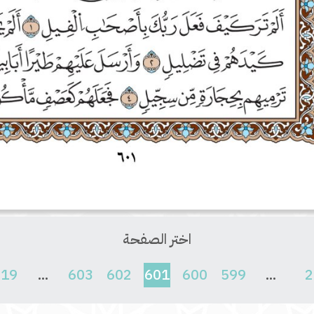
اختر الصفحة
(current)
619
...
603
602
601
600
599
...
2