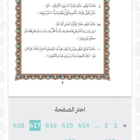
اختر الصفحة
(current)
618
617
616
615
614
...
2
1
»