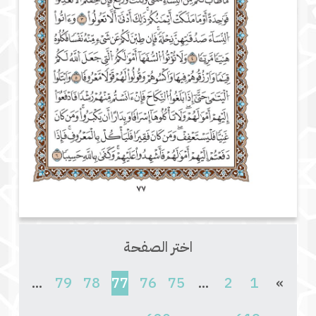
اختر الصفحة
(current)
...
79
78
77
76
75
...
2
1
»