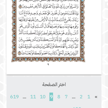
اختر الصفحة
(current)
619
...
11
10
9
8
7
...
2
1
»