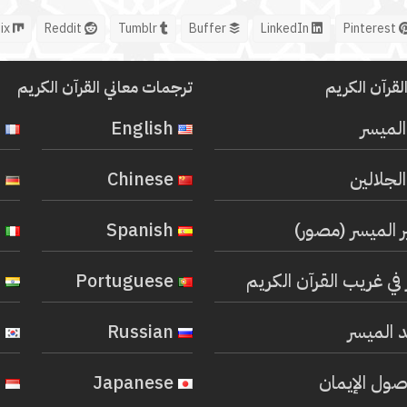
Mix
Reddit
Tumblr
Buffer
LinkedIn
Pinterest
لقرآن الكريم
ترجمات معاني القرآن الكريم
المیسر
English
French
لجلالين
Chinese
German
ر الميسر (مصور)
Spanish
Italian
في غريب القرآن الكريم
Portuguese
Hindi
 الميسر
Russian
Korean
صول الإيمان
Japanese
Indonesian