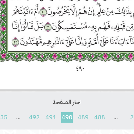
اختر الصفحة
(current)
635
...
492
491
490
489
488
...
2