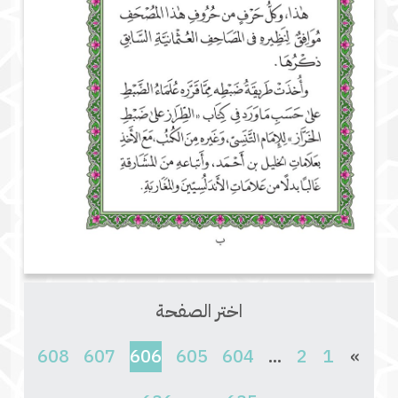
اختر الصفحة
(current)
608
607
606
605
604
...
2
1
»