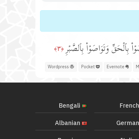
وۡا۟ بِٱلۡحَقِّ وَتَوَاصَوۡا۟ بِٱلصَّبۡرِ
﴿٣﴾
Wordpress
Pocket
Evernote
Bengali
Albanian