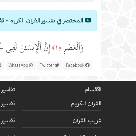
المختصر في تفسير القرآن الكريم -
تف
وَٱلۡعَصۡرِ
إِنَّ ٱلۡإِنسَـٰنَ لَفِی خ
﴿١﴾
WhatsApp
Twitter
Facebook
الأقسام
تفاسير ا
القرآن الكريم
تفسير 
غريب القرآن
تفسير ا