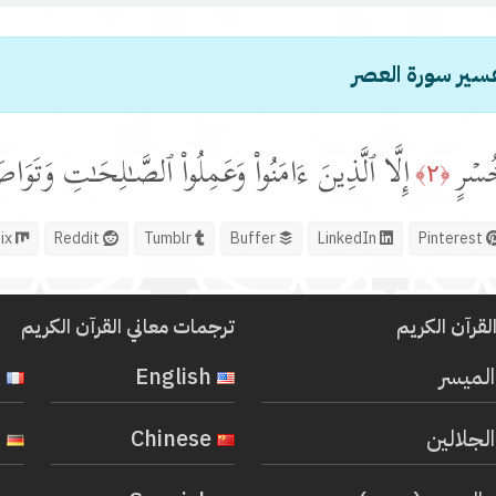
سير سورة العصر
ُسۡرٍ
إِلَّا ٱلَّذِینَ ءَامَنُوا۟ وَعَمِلُوا۟ ٱلصَّـٰلِحَـٰتِ وَتَوَاصَ
﴿٢﴾
Mix
Reddit
Tumblr
Buffer
LinkedIn
Pinterest
لقرآن الكريم
ترجمات معاني القرآن الكريم
المیسر
English
French
لجلالين
Chinese
German