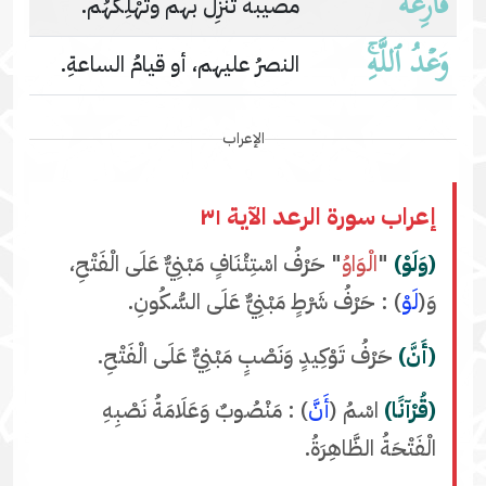
قَارِعَةٌ
مصيبةٌ تَنْزِلُ بهم وتُهْلِكُهُم.
وَعۡدُ ٱللَّهِۚ
النصرُ عليهم، أو قيامُ الساعةِ.
الإعراب
إعراب سورة الرعد الآية ٣١
(وَلَوْ)
"
الْوَاوُ
" حَرْفُ اسْتِئْنَافٍ مَبْنِيٌّ عَلَى الْفَتْحِ،
وَ(
لَوْ
) : حَرْفُ شَرْطٍ مَبْنِيٌّ عَلَى السُّكُونِ.
(أَنَّ)
حَرْفُ تَوْكِيدٍ وَنَصْبٍ مَبْنِيٌّ عَلَى الْفَتْحِ.
(قُرْآنًا)
اسْمُ (
أَنَّ
) : مَنْصُوبٌ وَعَلَامَةُ نَصْبِهِ
الْفَتْحَةُ الظَّاهِرَةُ.