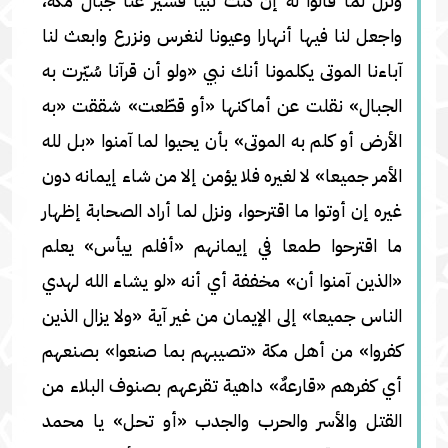
ونزل لما قالوا له إن كنت نبيا فسيّر عنا جبال مكة،
واجعل لنا فيها أنهارا وعيونا لنغرس ونزرع وابعث لنا
آباءنا الموتى يكلمونا أنك نبي «ولو أن قرآنا سُيّرت به
الجبال» نقلت عن أماكنها «أو قطّعت» شققت «به
الأرض أو كلم به الموتى» بأن يحيوا لما آمنوا «بل لله
الأمر جميعا» لا لغيره فلا يؤمن إلا من شاء إيمانه دون
غيره إن أوتوا ما اقترحوا، ونزل لما أراد الصحابة إظهار
ما اقترحوا طمعا في إيمانهم «أفلم ييأس» يعلم
«الذين آمنوا أن» مخففة أي أنه «لو يشاء الله لهدي
الناس جميعا» إلى الإيمان من غير آية «ولا يزال الذين
كفروا» من أهل مكة «تصيبهم بما صنعوا» بصنعهم
أي كفرهم «قارعهٌ» داهية تقرعهم بصنوف البلاء من
القتل والأسر والحرب والجدب «أو تحل» يا محمد