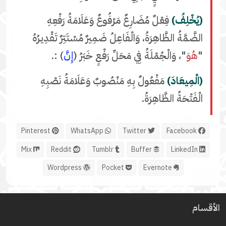
(يُخْلِفُ)
فِعْلٌ مُضَارِعٌ مَرْفُوعٌ وَعَلَامَةُ رَفْعِهِ
الضَّمَّةُ الظَّاهِرَةُ، وَالْفَاعِلُ ضَمِيرٌ مُسْتَتِرٌ تَقْدِيرُهُ
"
هُوَ
"، وَالْجُمْلَةُ فِي مَحَلِّ رَفْعٍ خَبَرُ (
إِنَّ
) :.
(الْمِيعَادَ)
مَفْعُولٌ بِهِ مَنْصُوبٌ وَعَلَامَةُ نَصْبِهِ
الْفَتْحَةُ الظَّاهِرَةُ.
Pinterest
WhatsApp
Twitter
Facebook
Mix
Reddit
Tumblr
Buffer
LinkedIn
Wordpress
Pocket
Evernote
الأقسام