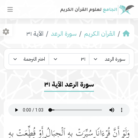
القرآن الكريم
سورة الرعد
الآية ٣١
سورة الرعد الآية ٣١
وَلَوۡ أَنَّ قُرۡءَانࣰا سُیِّرَتۡ بِهِ ٱلۡجِبَالُ أَوۡ قُطِّعَتۡ بِهِ