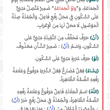
الْجَمَاعَةِ، وَ"
وَاوُ الْجَمَاعَةِ
" ضَمِيرٌ مُتَّصِلٌ مَبْنِيٌّ
عَلَى السُّكُونِ فِي مَحَلِّ رَفْعٍ فَاعِلٌ، وَالْجُمْلَةُ صِلَةُ
الْمَوْصُولِ لَا مَحَلَّ لَهَا مِنَ الْإِعْرَابِ.
(أَنْ)
حَرْفٌ مُخَفَّفٌ مِنَ الثَّقِيلَةِ مَبْنِيٌّ عَلَى
السُّكُونِ، وَاسْمُ (
أَنَّ
) : ضَمِيرُ الشَّأْنِ مَحْذُوفٌ.
(لَوْ)
حَرْفُ شَرْطٍ مَبْنِيٌّ عَلَى السُّكُونِ.
(يَشَاءُ)
فِعْلٌ مُضَارِعٌ فِعْلُ الشَّرْطِ مَرْفُوعٌ وَعَلَامَةُ
رَفْعِهِ الضَّمَّةُ الظَّاهِرَةُ.
(اللَّهُ)
اسْمُ الْجَلَالَةِ فَاعِلٌ مَرْفُوعٌ وَعَلَامَةُ رَفْعِهِ
الضَّمَّةُ الظَّاهِرَةُ، وَالْجُمْلَةُ فِي مَحَلِّ رَفْعٍ خَبَرُ (
أَنَّ
)
:، وَالْمَصْدَرُ الْمُؤَوَّلُ مِنْ (
أَنْ
) : وَمَا بَعْدَهَا فِي