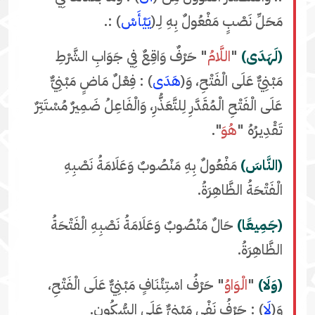
مَحَلِّ نَصْبٍ مَفْعُولٌ بِهِ لِـ(
يَيْأَسْ
) :.
(لَهَدَى)
"
اللَّامُ
" حَرْفٌ وَاقِعٌ فِي جَوَابِ الشَّرْطِ
مَبْنِيٌّ عَلَى الْفَتْحِ، وَ(
هَدَى
) : فِعْلٌ مَاضٍ مَبْنِيٌّ
عَلَى الْفَتْحِ الْمُقَدَّرِ لِلتَّعَذُّرِ، وَالْفَاعِلُ ضَمِيرٌ مُسْتَتِرٌ
تَقْدِيرُهُ "
هُوَ
".
(النَّاسَ)
مَفْعُولٌ بِهِ مَنْصُوبٌ وَعَلَامَةُ نَصْبِهِ
الْفَتْحَةُ الظَّاهِرَةُ.
(جَمِيعًا)
حَالٌ مَنْصُوبٌ وَعَلَامَةُ نَصْبِهِ الْفَتْحَةُ
الظَّاهِرَةُ.
(وَلَا)
"
الْوَاوُ
" حَرْفُ اسْتِئْنَافٍ مَبْنِيٌّ عَلَى الْفَتْحِ،
وَ(
لَا
) : حَرْفُ نَفْيٍ مَبْنِيٌّ عَلَى السُّكُونِ.