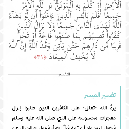
ٱلۡأَرۡضُ أَوۡ كُلِّمَ بِهِ ٱلۡمَوۡتَىٰۗ بَل لِّلَّهِ ٱلۡأَمۡرُ
جَمِیعًاۗ أَفَلَمۡ یَا۟یۡـَٔسِ ٱلَّذِینَ ءَامَنُوۤا۟ أَن لَّوۡ یَشَاۤءُ
ٱللَّهُ لَهَدَى ٱلنَّاسَ جَمِیعࣰاۗ وَلَا یَزَالُ ٱلَّذِینَ
كَفَرُوا۟ تُصِیبُهُم بِمَا صَنَعُوا۟ قَارِعَةٌ أَوۡ تَحُلُّ
قَرِیبࣰا مِّن دَارِهِمۡ حَتَّىٰ یَأۡتِیَ وَعۡدُ ٱللَّهِۚ إِنَّ ٱللَّهَ
لَا یُخۡلِفُ ٱلۡمِیعَادَ
﴿٣١﴾
التفسير
تفسير المیسر
يردُّ الله -تعالى- على الكافرين الذين طلبوا إنزال
معجزات محسوسة على النبي صلى الله عليه وسلم
فيقول لهم: ولو أن ثمة قرآنًا يقرأ، فتزول به الجبال عن