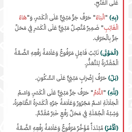
عَلَى الْفَتْحِ.
(بِهِ)
"
الْبَاءُ
" حَرْفُ جَرٍّ مَبْنِيٌّ عَلَى الْكَسْرِ، وَ"
هَاءُ
الْغَائِبِ
" ضَمِيرٌ مُتَّصِلٌ مَبْنِيٌّ عَلَى الْكَسْرِ فِي مَحَلِّ
جَرٍّ بِالْحَرْفِ.
(الْمَوْتَى)
نَائِبُ فَاعِلٍ مَرْفُوعٌ وَعَلَامَةُ رَفْعِهِ الضَّمَّةُ
الْمُقَدَّرَةُ لِلتَّعَذُّرِ.
(بَلْ)
حَرْفُ إِضْرَابٍ مَبْنِيٌّ عَلَى السُّكُونِ.
(لِلَّهِ)
"
اللَّامُ
" حَرْفُ جَرٍّ مَبْنِيٌّ عَلَى الْكَسْرِ، وَاسْمُ
الْجَلَالَةِ اسْمٌ مَجْرُورٌ وَعَلَامَةُ جَرِّهِ الْكَسْرَةُ الظَّاهِرَةُ،
وَشِبْهُ الْجُمْلَةِ فِي مَحَلِّ رَفْعٍ خَبَرٌ مُقَدَّمٌ.
(الْأَمْرُ)
مُبْتَدَأٌ مُؤَخَّرٌ مَرْفُوعٌ وَعَلَامَةُ رَفْعِهِ الضَّمَّةُ