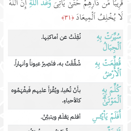
قَرِیبࣰا مِّن دَارِهِمۡ حَتَّىٰ یَأۡتِیَ
وَعۡدُ ٱللَّهِۚ
إِنَّ ٱللَّهَ
لَا یُخۡلِفُ ٱلۡمِیعَادَ
﴿٣١﴾
سُیِّرَتۡ بِهِ
نُقِلَتْ عن أماكنِها.
ٱلۡجِبَالُ
قُطِّعَتۡ بِهِ
شُقِّقَتْ به، فتَصِيرُ عيوناً وأنهاراً.
ٱلۡأَرۡضُ
كُلِّمَ بِهِ
بأَنْ تُحْيا، ويُقْرَأَ عليهم فَيفْهَمُوه
ٱلۡمَوۡتَىٰۗ
كالأحياءِ.
أَفَلَمۡ یَا۟یۡـَٔسِ
أفلم يَعْلَمْ ويتبيَّنْ.