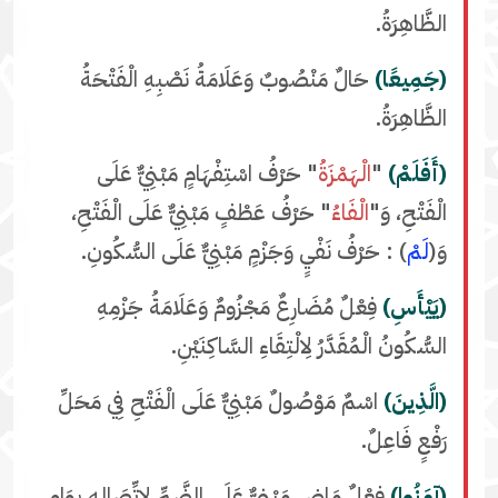
الظَّاهِرَةُ.
(جَمِيعًا)
حَالٌ مَنْصُوبٌ وَعَلَامَةُ نَصْبِهِ الْفَتْحَةُ
الظَّاهِرَةُ.
(أَفَلَمْ)
"
الْهَمْزَةُ
" حَرْفُ اسْتِفْهَامٍ مَبْنِيٌّ عَلَى
الْفَتْحِ، وَ"
الْفَاءُ
" حَرْفُ عَطْفٍ مَبْنِيٌّ عَلَى الْفَتْحِ،
وَ(
لَمْ
) : حَرْفُ نَفْيٍ وَجَزْمٍ مَبْنِيٌّ عَلَى السُّكُونِ.
(يَيْأَسِ)
فِعْلٌ مُضَارِعٌ مَجْزُومٌ وَعَلَامَةُ جَزْمِهِ
السُّكُونُ الْمُقَدَّرُ لِالْتِقَاءِ السَّاكِنَيْنِ.
(الَّذِينَ)
اسْمٌ مَوْصُولٌ مَبْنِيٌّ عَلَى الْفَتْحِ فِي مَحَلِّ
رَفْعٍ فَاعِلٌ.
(آمَنُوا)
فِعْلٌ مَاضٍ مَبْنِيٌّ عَلَى الضَّمِّ لِاتِّصَالِهِ بِوَاوِ