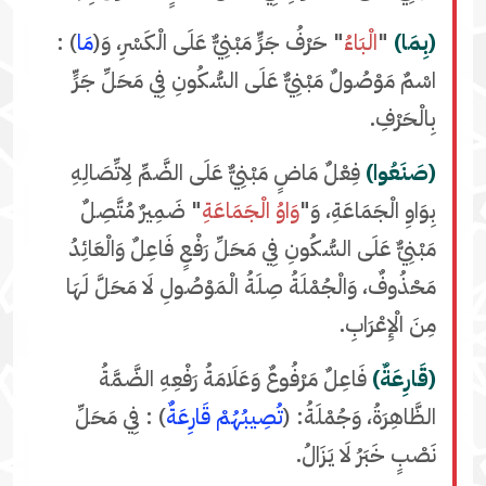
(بِمَا)
"
الْبَاءُ
" حَرْفُ جَرٍّ مَبْنِيٌّ عَلَى الْكَسْرِ، وَ(
مَا
) :
اسْمٌ مَوْصُولٌ مَبْنِيٌّ عَلَى السُّكُونِ فِي مَحَلِّ جَرٍّ
بِالْحَرْفِ.
(صَنَعُوا)
فِعْلٌ مَاضٍ مَبْنِيٌّ عَلَى الضَّمِّ لِاتِّصَالِهِ
بِوَاوِ الْجَمَاعَةِ، وَ"
وَاوُ الْجَمَاعَةِ
" ضَمِيرٌ مُتَّصِلٌ
مَبْنِيٌّ عَلَى السُّكُونِ فِي مَحَلِّ رَفْعٍ فَاعِلٌ وَالْعَائِدُ
مَحْذُوفٌ، وَالْجُمْلَةُ صِلَةُ الْمَوْصُولِ لَا مَحَلَّ لَهَا
مِنَ الْإِعْرَابِ.
(قَارِعَةٌ)
فَاعِلٌ مَرْفُوعٌ وَعَلَامَةُ رَفْعِهِ الضَّمَّةُ
الظَّاهِرَةُ، وَجُمْلَةُ: (
تُصِيبُهُمْ قَارِعَةٌ
) : فِي مَحَلِّ
نَصْبٍ خَبَرُ لَا يَزَالُ.