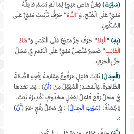
(سُيِّرَتْ)
فِعْلٌ مَاضٍ مَبْنِيٌّ لِمَا لَمْ يُسَمَّ فَاعِلُهُ
مَبْنِيٌّ عَلَى الْفَتْحِ، وَ"
التَّاءُ
" حَرْفُ تَأْنِيثٍ مَبْنِيٌّ عَلَى
السُّكُونِ.
(بِهِ)
"
الْبَاءُ
" حَرْفُ جَرٍّ مَبْنِيٌّ عَلَى الْكَسْرِ، وَ"
هَاءُ
الْغَائِبِ
" ضَمِيرٌ مُتَّصِلٌ مَبْنِيٌّ عَلَى الْكَسْرِ فِي مَحَلِّ
جَرٍّ بِالْحَرْفِ.
(الْجِبَالُ)
نَائِبُ فَاعِلٍ مَرْفُوعٌ وَعَلَامَةُ رَفْعِهِ الضَّمَّةُ
الظَّاهِرَةُ، وَالْمَصْدَرُ الْمُؤَوَّلُ مِنْ (
أَنَّ
) : وَمَا بَعْدَهَا
فِي مَحَلِّ رَفْعٍ فَاعِلٌ لِفِعْلٍ مَحْذُوفٍ تَقْدِيرُهُ ثَبَتَ،
وَجُمْلَةُ: (
سُيِّرَتِ الْجِبَالُ
) : فِي مَحَلِّ رَفْعٍ خَبَرُ (
أَنَّ
)
:.
(أَوْ)
حَرْفُ عَطْفٍ مَبْنِيٌّ عَلَى السُّكُونِ.