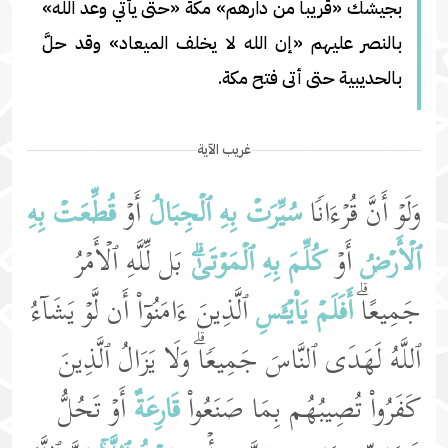
بجيشك «قريبا من دارهم» مكة «حتى يأتي وعد الله»
بالنصر عليهم «إن الله لا يخلف الميعاد» وقد حلَّ
بالحديبية حتى أتى فتح مكة.
غريب الآية
وَلَوۡ أَنَّ قُرۡءَانࣰا
سُیِّرَتۡ بِهِ ٱلۡجِبَالُ
أَوۡ
قُطِّعَتۡ بِهِ
ٱلۡأَرۡضُ
أَوۡ
كُلِّمَ بِهِ ٱلۡمَوۡتَىٰۗ
بَل لِّلَّهِ ٱلۡأَمۡرُ
جَمِیعًاۗ
أَفَلَمۡ یَا۟یۡـَٔسِ
ٱلَّذِینَ ءَامَنُوۤا۟ أَن لَّوۡ یَشَاۤءُ
ٱللَّهُ لَهَدَى ٱلنَّاسَ جَمِیعࣰاۗ وَلَا یَزَالُ ٱلَّذِینَ
كَفَرُوا۟ تُصِیبُهُم بِمَا صَنَعُوا۟
قَارِعَةٌ
أَوۡ تَحُلُّ