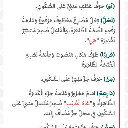
(أَوْ)
حَرْفُ عَطْفٍ مَبْنِيٌّ عَلَى السُّكُونِ.
(تَحُلُّ)
فِعْلٌ مُضَارِعٌ مَعْطُوفٌ مَرْفُوعٌ وَعَلَامَةُ
رَفْعِهِ الضَّمَّةُ الظَّاهِرَةُ، وَالْفَاعِلُ ضَمِيرٌ مُسْتَتِرٌ
تَقْدِيرُهُ "
هِيَ
".
(قَرِيبًا)
ظَرْفُ مَكَانٍ مَنْصُوبٌ وَعَلَامَةُ نَصْبِهِ
الْفَتْحَةُ الظَّاهِرَةُ.
(مِنْ)
حَرْفُ جَرٍّ مَبْنِيٌّ عَلَى السُّكُونِ.
(دَارِهِمْ)
اسْمٌ مَجْرُورٌ وَعَلَامَةُ جَرِّهِ الْكَسْرَةُ
الظَّاهِرَةُ، وَ"
هَاءُ الْغَائِبِ
" ضَمِيرٌ مُتَّصِلٌ مَبْنِيٌّ عَلَى
السُّكُونِ فِي مَحَلِّ جَرٍّ مُضَافٌ إِلَيْهِ.
(حَتَّى)
حَرْفُ جَرٍّ مَبْنِيٌّ عَلَى السُّكُونِ.