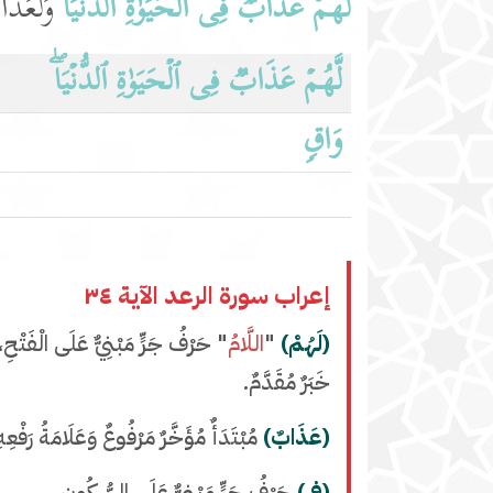
لَّهُمۡ عَذَابࣱ فِی ٱلۡحَیَوٰةِ ٱلدُّنۡیَاۖ
وَلَعَذَاب
لَّهُمۡ عَذَابࣱ فِی ٱلۡحَیَوٰةِ ٱلدُّنۡیَاۖ
وَاقࣲ
إعراب سورة الرعد الآية ٣٤
(لَهُمْ)
"
اللَّامُ
" حَرْفُ جَرٍّ مَبْنِيٌّ عَلَى الْفَتْحِ
خَبَرٌ مُقَدَّمٌ.
(عَذَابٌ)
مُبْتَدَأٌ مُؤَخَّرٌ مَرْفُوعٌ وَعَلَامَةُ رَفْعِ
(فِي)
حَرْفُ جَرٍّ مَبْنِيٌّ عَلَى السُّكُونِ.