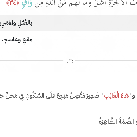
ُ ٱلۡـَٔاخِرَةِ أَشَقُّۖ وَمَا لَهُم مِّنَ ٱللَّهِ مِن
وَاقࣲ
﴿٣٤﴾
بالقَتْلِ والأسْرِ
مانعٍ وعاصمٍ.
الإعراب
، وَ"
هَاءُ الْغَائِبِ
" ضَمِيرٌ مُتَّصِلٌ مَبْنِيٌّ عَلَى السُّكُونِ فِي مَحَلِّ جَرٍّ 
هِ الضَّمَّةُ الظَّاهِرَةُ.