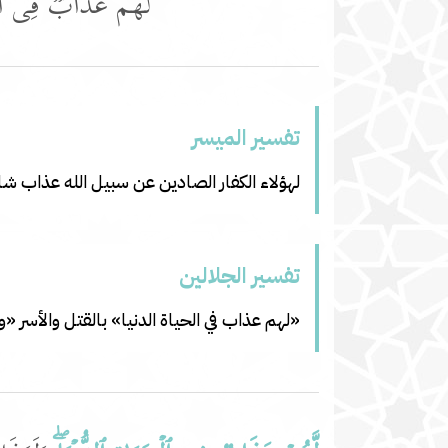
لَّهُمۡ عَذَابࣱ فِی ٱلۡحَ
تفسير المیسر
لهؤلاء الكفار الصادين عن سبيل الله عذاب شاق
تفسير الجلالين
«لهم عذاب في الحياة الدنيا» بالقتل والأسر 