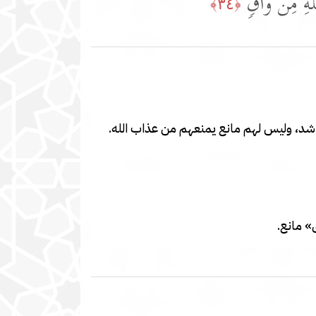
للَّهِ مِن وَاقࣲ
﴿٣٤﴾
 وأشد، وليس لهم مانع يمنعهم من عذاب الله.
» مانع.