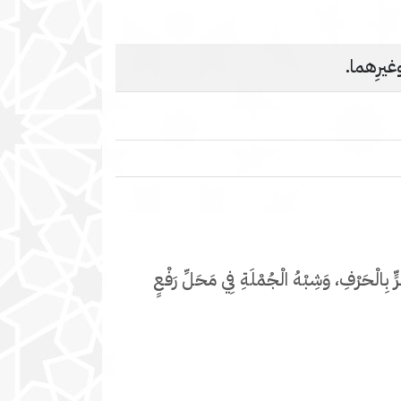
 وغيرِهما.
بِالْحَرْفِ، وَشِبْهُ الْجُمْلَةِ فِي مَحَلِّ رَفْعٍ