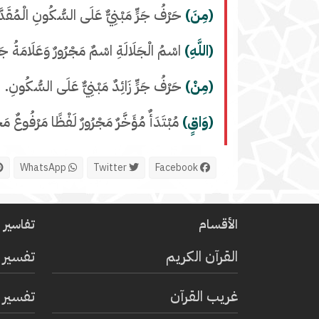
(مِنَ)
حَرْفُ جَرٍّ مَبْنِيٌّ عَلَى السُّكُونِ الْمُقَدَّرِ 
(اللَّهِ)
اسْمُ الْجَلَالَةِ اسْمٌ مَجْرُورٌ وَعَلَامَةُ جَرِّ
(مِنْ)
حَرْفُ جَرٍّ زَائِدٌ مَبْنِيٌّ عَلَى السُّكُونِ.
(وَاقٍ)
مُبْتَدَأٌ مُؤَخَّرٌ مَجْرُورٌ لَفْظًا مَرْفُوعٌ مَحَ
WhatsApp
Twitter
Facebook
الأقسام
تفاسير ا
القرآن الكريم
تفسير 
غريب القرآن
تفسير ا