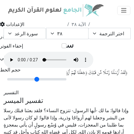
الآية ٣٨
سورة الرعد
القرآن الكريم
الإعدادات
إخفاء الهيدر
سورة الرعد الآية ٣٨
إخفاء الفوتر
الوضع الليلي
حجم الخط
وَلَقَدۡ أَرۡسَلۡنَا رُسُلࣰا مِّن قَبۡلِكَ وَجَعَلۡنَا لَهُمۡ أَزۡوَ ٰ⁠جࣰا وَذُرِّیَّةࣰۚ وَمَا كَانَ لِرَسُولٍ أَن یَأۡتِیَ بِـَٔایَةٍ إِلَّا
﴿٣٨﴾
بِإِذۡنِ ٱللَّهِۗ لِكُلِّ أَجَلࣲ كِتَابࣱ
التفسير
تفسير المیسر
وإذا قالوا: ما لك -أيها الرسول- تتزوج النساء؟ فلقد بعثنا قبلك رسلا
من البشر وجعلنا لهم أزواجًا وذرية، وإذا قالوا: لو كان رسولا لأتى
بما طلبنا من المعجزات، فليس في وُسْع رسولٍ أن يأتي بمعجزةٍ
أرادها قومه إلا بإذن الله. لكل أمر قضاه الله كتاب وأجل قد كتبه