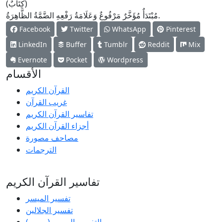
(كِتَابٌ)
مُبْتَدَأٌ مُؤَخَّرٌ مَرْفُوعٌ وَعَلَامَةُ رَفْعِهِ الضَّمَّةُ الظَّاهِرَةُ.
Facebook
Twitter
WhatsApp
Pinterest
LinkedIn
Buffer
Tumblr
Reddit
Mix
Evernote
Pocket
Wordpress
الأقسام
القرآن الكريم
غريب القرآن
تفاسير القرآن الكريم
أجزاء القرآن الكريم
مصاحف مصورة
الترجمات
تفاسير القرآن الكريم
تفسير المیسر
تفسير الجلالين