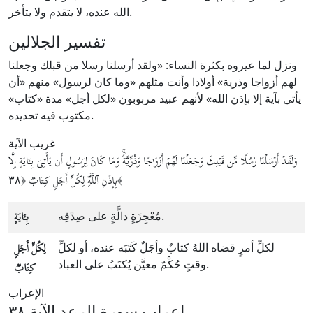
الله عنده، لا يتقدم ولا يتأخر.
تفسير الجلالين
ونزل لما عيروه بكثرة النساء: «ولقد أرسلنا رسلا من قبلك وجعلنا
لهم أزواجا وذرية» أولادا وأنت مثلهم «وما كان لرسول» منهم «أن
يأتي بآية إلا بإذن الله» لأنهم عبيد مربوبون «لكل أجل» مدة «كتاب»
مكتوب فيه تحديده.
غريب الآية
وَلَقَدۡ أَرۡسَلۡنَا رُسُلࣰا مِّن قَبۡلِكَ وَجَعَلۡنَا لَهُمۡ أَزۡوَ ٰ⁠جࣰا وَذُرِّیَّةࣰۚ وَمَا كَانَ لِرَسُولٍ أَن یَأۡتِیَ
بِـَٔایَةٍ
إِلَّا
﴿٣٨﴾
بِإِذۡنِ ٱللَّهِۗ
لِكُلِّ أَجَلࣲ كِتَابࣱ
مُعْجِزَةٍ دالَّةٍ على صِدْقِه.
بِـَٔایَةٍ
لكلِّ أمرٍ قضاه اللهُ كتابٌ وأجَلٌ كَتَبَه عنده، أو لكلِّ
لِكُلِّ أَجَلࣲ
وقتٍ حُكْمٌ معيَّن يُكتَبُ على العباد.
كِتَابࣱ
الإعراب
إعراب سورة الرعد الآية ٣٨