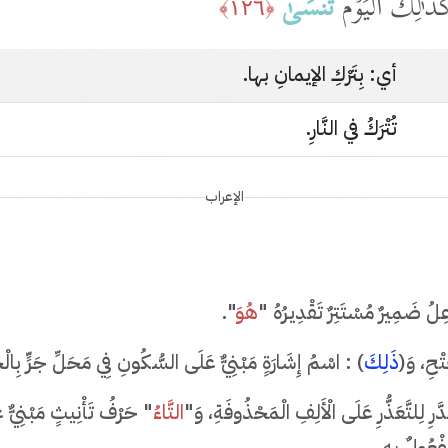
َ ٰ⁠لِكَ ٱلۡیَوۡمَ
تُنسَىٰ
﴿١٢٦﴾
أي: بِتَرْكِ الإيمانِ بها.
تُتْرَكُ في النَّارِ.
الإعراب
ِلُ ضَمِيرٌ مُسْتَتِرٌ تَقْدِيرُهُ "
هُوَ
".
تْحِ، وَ(
ذَلِكَ
) : اسْمُ إِشَارَةٍ مَبْنِيٌّ عَلَى السُّكُونِ فِي مَحَلِّ جَرٍّ بِالْ
رِ لِلتَّعَذُّرِ عَلَى الْأَلِفِ الْمَحْذُوفَةِ، وَ"
التَّاءُ
" حَرْفُ تَأْنِيثٍ مَبْنِيٌّ
فْعُولٌ بِهِ.