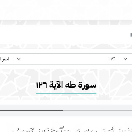
سورة طه الآية ١٢٦