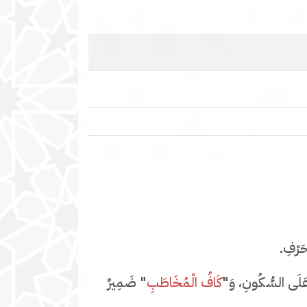
حَرْفِ.
 عَلَى السُّكُونِ، وَ"
كَافُ الْمُخَاطَبِ
" ضَمِيرٌ