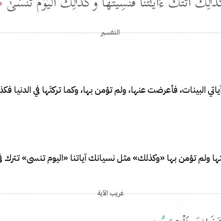
َ ٰ⁠لِكَ أَتَتۡكَ ءَایَـٰتُنَا فَنَسِیتَهَاۖ وَكَذَ ٰ⁠لِكَ ٱلۡیَوۡمَ تُنسَىٰ
٢٦﴾
التفسير
ي البينات، فأعرضت عنها، ولم تؤمن بها، وكما تركتَها في الدنيا فكذلك 
ها ولم تؤمن بها «وكذلك» مثل نسيانك آياتنا «اليوم تنسى» تترك في ا
غريب الآية