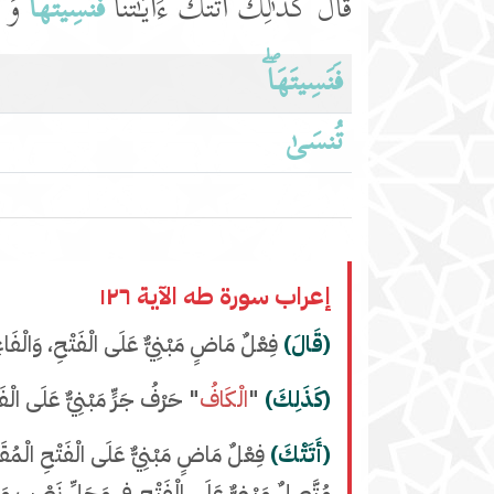
قَالَ كَذَ ٰ⁠لِكَ أَتَتۡكَ ءَایَـٰتُنَا
فَنَسِیتَهَاۖ
وَكَذ
فَنَسِیتَهَاۖ
تُنسَىٰ
إعراب سورة طه الآية ١٢٦
(قَالَ)
فِعْلٌ مَاضٍ مَبْنِيٌّ عَلَى الْفَتْحِ، وَالْفَاع
(كَذَلِكَ)
"
الْكَافُ
" حَرْفُ جَرٍّ مَبْنِيٌّ عَلَى الْفَ
(أَتَتْكَ)
فِعْلٌ مَاضٍ مَبْنِيٌّ عَلَى الْفَتْحِ الْمُقَدَّ
مُتَّصِلٌ مَبْنِيٌّ عَلَى الْفَتْحِ فِي مَحَلِّ نَصْبٍ مَ