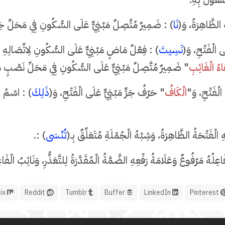
 الظَّاهِرَةُ، وَ(
نَا
) : ضَمِيرٌ مُتَّصِلٌ مَبْنِيٌّ عَلَى السُّكُونِ فِي مَحَلِّ جَر
 الْفَتْحِ، وَ(
نَسِيتَ
) : فِعْلٌ مَاضٍ مَبْنِيٌّ عَلَى السُّكُونِ لِاتِّصَالِهِ بِ
اءُ الْغَائِبِ
" ضَمِيرٌ مُتَّصِلٌ مَبْنِيٌّ عَلَى السُّكُونِ فِي مَحَلِّ نَصْبٍ مَ
لْفَتْحِ، وَ"
الْكَافُ
" حَرْفُ جَرٍّ مَبْنِيٌّ عَلَى الْفَتْحِ، وَ(
ذَلِكَ
) : اسْمُ إِ
ْفَتْحَةُ الظَّاهِرَةُ، وَشِبْهُ الْجُمْلَةِ مُتَعَلِّقٌ بِـ(
تُنْسَى
) :.
ِلُهُ مَرْفُوعٌ وَعَلَامَةُ رَفْعِهِ الضَّمَّةُ الْمُقَدَّرَةُ لِلتَّعَذُّرِ، وَنَائِبُ الْف
Mix
Reddit
Tumblr
Buffer
LinkedIn
Pinterest