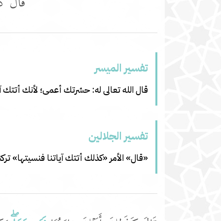
قَالَ كَذ
تفسير المیسر
قال الله تعالى له: حشرتك أعمى؛ لأنك أتتك آيات
تفسير الجلالين
«قال» الأمر «كذلك أتتك آياتنا فنسيتها» تركت