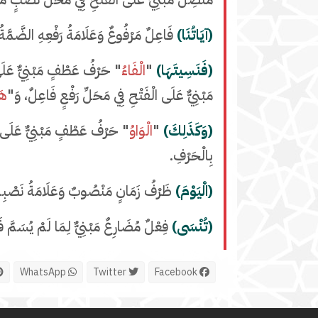
(آيَاتُنَا)
فَاعِلٌ مَرْفُوعٌ وَعَلَامَةُ رَفْعِهِ الضَّمَّةُ
(فَنَسِيتَهَا)
"
الْفَاءُ
" حَرْفُ عَطْفٍ مَبْنِيٌّ عَلَى
مَبْنِيٌّ عَلَى الْفَتْحِ فِي مَحَلِّ رَفْعٍ فَاعِلٌ، وَ"
هَ
(وَكَذَلِكَ)
"
الْوَاوُ
" حَرْفُ عَطْفٍ مَبْنِيٌّ عَلَى ا
بِالْحَرْفِ.
(الْيَوْمَ)
ظَرْفُ زَمَانٍ مَنْصُوبٌ وَعَلَامَةُ نَصْبِهِ ال
(تُنْسَى)
فِعْلٌ مُضَارِعٌ مَبْنِيٌّ لِمَا لَمْ يُسَمَّ فَاع
WhatsApp
Twitter
Facebook