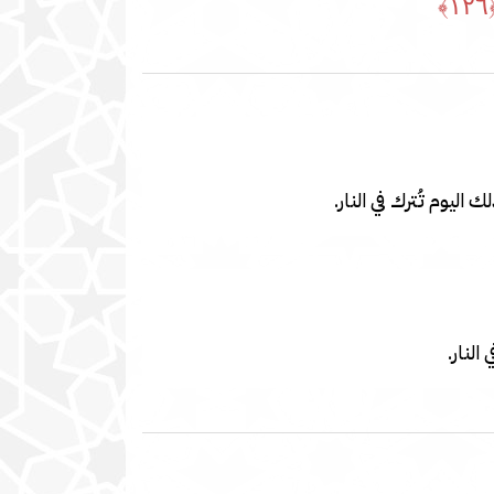
﴿١
اليوم تُترك في النار.
لنار.