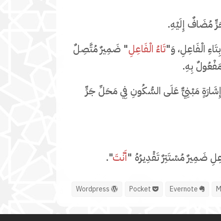
ٍّ مُضَافٌ إِلَيْهِ.
تَاءِ الْفَاعِلِ، وَ"
تَاءُ الْفَاعِلِ
" ضَمِيرٌ مُتَّصِلٌ
فْعُولٌ بِهِ.
شَارَةٍ مَبْنِيٌّ عَلَى السُّكُونِ فِي مَحَلِّ جَرٍّ
َاعِلِ ضَمِيرٌ مُسْتَتِرٌ تَقْدِيرُهُ "
أَنْتَ
".
Wordpress
Pocket
Evernote