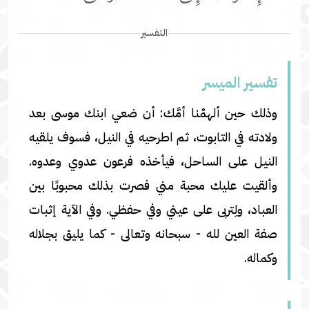
التفسير
تفسير المیسر
وذلك حين ألهمْنا أمَّك: أن ضعي ابنك موسى بعد
ولادته في التابوت، ثم اطرحيه في النيل، فسوف يلقيه
النيل على الساحل، فيأخذه فرعون عدوي وعدوه.
وألقيت عليك محبة مني فصرت بذلك محبوبًا بين
العباد، ولِتربى على عيني وفي حفظي. وفي الآية إثبات
صفة العين لله - سبحانه وتعالى - كما يليق بجلاله
وكماله.