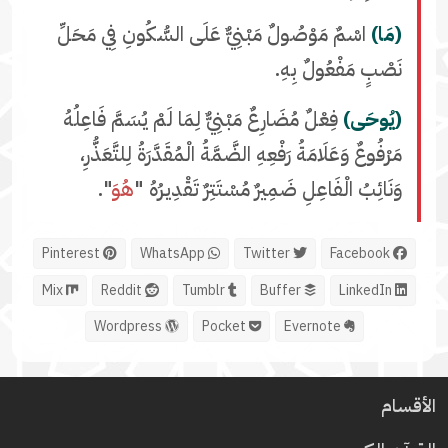
(مَا)
اسْمٌ مَوْصُولٌ مَبْنِيٌّ عَلَى السُّكُونِ فِي مَحَلِّ
نَصْبٍ مَفْعُولٌ بِهِ.
(يُوحَى)
فِعْلٌ مُضَارِعٌ مَبْنِيٌّ لِمَا لَمْ يُسَمَّ فَاعِلُهُ
مَرْفُوعٌ وَعَلَامَةُ رَفْعِهِ الضَّمَّةُ الْمُقَدَّرَةُ لِلتَّعَذُّرِ،
وَنَائِبُ الْفَاعِلِ ضَمِيرٌ مُسْتَتِرٌ تَقْدِيرُهُ "
هُوَ
".
Pinterest
WhatsApp
Twitter
Facebook
Mix
Reddit
Tumblr
Buffer
LinkedIn
Wordpress
Pocket
Evernote
الأقسام