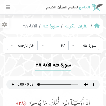
القرآن الكريم
سورة طه
الآية ٣٨
سورة طه الآية ٣٨
إِذۡ أَوۡحَیۡنَاۤ إِلَىٰۤ أُمِّكَ مَا یُوحَىٰۤ
﴿٣٨﴾