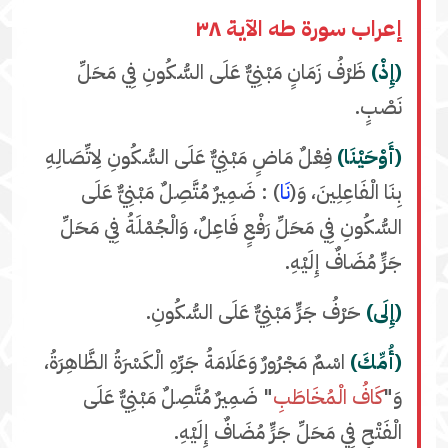
إعراب سورة طه الآية ٣٨
(إِذْ)
ظَرْفُ زَمَانٍ مَبْنِيٌّ عَلَى السُّكُونِ فِي مَحَلِّ
نَصْبٍ.
(أَوْحَيْنَا)
فِعْلٌ مَاضٍ مَبْنِيٌّ عَلَى السُّكُونِ لِاتِّصَالِهِ
بِنَا الْفَاعِلِينَ، وَ(
نَا
) : ضَمِيرٌ مُتَّصِلٌ مَبْنِيٌّ عَلَى
السُّكُونِ فِي مَحَلِّ رَفْعٍ فَاعِلٌ، وَالْجُمْلَةُ فِي مَحَلِّ
جَرٍّ مُضَافٌ إِلَيْهِ.
(إِلَى)
حَرْفُ جَرٍّ مَبْنِيٌّ عَلَى السُّكُونِ.
(أُمِّكَ)
اسْمٌ مَجْرُورٌ وَعَلَامَةُ جَرِّهِ الْكَسْرَةُ الظَّاهِرَةُ،
وَ"
كَافُ الْمُخَاطَبِ
" ضَمِيرٌ مُتَّصِلٌ مَبْنِيٌّ عَلَى
الْفَتْحِ فِي مَحَلِّ جَرٍّ مُضَافٌ إِلَيْهِ.