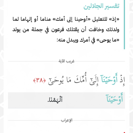
تفسير الجلالين
«إذ» للتعليل «أوحينا إلى أمك» مناما أو إلهاما لما
ولدتك وخافت أن يقتلك فرعون في جملة من يولد
«ما يوحى» في أمرك ويبدل منه:
غريب الآية
إِذۡ
أَوۡحَیۡنَاۤ
إِلَىٰۤ أُمِّكَ مَا یُوحَىٰۤ
﴿٣٨﴾
أَوۡحَیۡنَاۤ
ألْهَمْنَا.
الإعراب