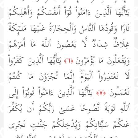
یَـٰۤأَیُّهَا ٱلَّذِینَ ءَامَنُوا۟ قُوۤا۟ أَنفُسَكُمۡ وَأَهۡلِیكُمۡ
نَارࣰا وَقُودُهَا ٱلنَّاسُ وَٱلۡحِجَارَةُ عَلَیۡهَا مَلَـٰۤىِٕكَةٌ
غِلَاظࣱ شِدَادࣱ لَّا یَعۡصُونَ ٱللَّهَ مَاۤ أَمَرَهُمۡ
وَیَفۡعَلُونَ مَا یُؤۡمَرُونَ
یَـٰۤأَیُّهَا ٱلَّذِینَ كَفَرُوا۟
﴿٦﴾
لَا تَعۡتَذِرُوا۟ ٱلۡیَوۡمَۖ إِنَّمَا تُجۡزَوۡنَ مَا كُنتُمۡ
تَعۡمَلُونَ
یَـٰۤأَیُّهَا ٱلَّذِینَ ءَامَنُوا۟ تُوبُوۤا۟ إِلَى
﴿٧﴾
ٱللَّهِ تَوۡبَةࣰ نَّصُوحًا عَسَىٰ رَبُّكُمۡ أَن یُكَفِّرَ
عَنكُمۡ سَیِّـَٔاتِكُمۡ وَیُدۡخِلَكُمۡ جَنَّـٰتࣲ تَجۡرِی