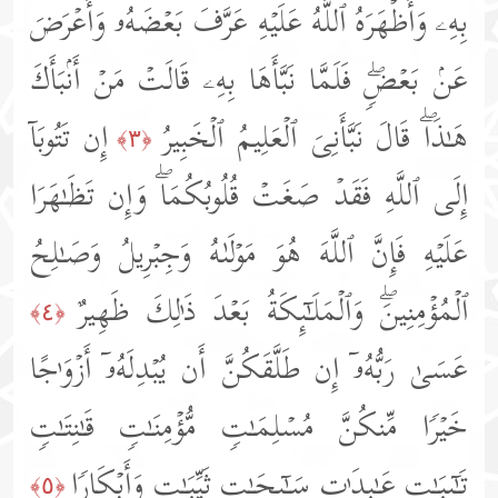
بِهِۦ وَأَظۡهَرَهُ ٱللَّهُ عَلَیۡهِ عَرَّفَ بَعۡضَهُۥ وَأَعۡرَضَ
عَنۢ بَعۡضࣲۖ فَلَمَّا نَبَّأَهَا بِهِۦ قَالَتۡ مَنۡ أَنۢبَأَكَ
هَـٰذَاۖ قَالَ نَبَّأَنِیَ ٱلۡعَلِیمُ ٱلۡخَبِیرُ
إِن تَتُوبَاۤ
﴿٣﴾
إِلَى ٱللَّهِ فَقَدۡ صَغَتۡ قُلُوبُكُمَاۖ وَإِن تَظَـٰهَرَا
عَلَیۡهِ فَإِنَّ ٱللَّهَ هُوَ مَوۡلَىٰهُ وَجِبۡرِیلُ وَصَـٰلِحُ
ٱلۡمُؤۡمِنِینَۖ وَٱلۡمَلَـٰۤىِٕكَةُ بَعۡدَ ذَ ٰ⁠لِكَ ظَهِیرٌ
﴿٤﴾
عَسَىٰ رَبُّهُۥۤ إِن طَلَّقَكُنَّ أَن یُبۡدِلَهُۥۤ أَزۡوَ ٰ⁠جًا
خَیۡرࣰا مِّنكُنَّ مُسۡلِمَـٰتࣲ مُّؤۡمِنَـٰتࣲ قَـٰنِتَـٰتࣲ
تَـٰۤىِٕبَـٰتٍ عَـٰبِدَ ٰ⁠تࣲ سَـٰۤىِٕحَـٰتࣲ ثَیِّبَـٰتࣲ وَأَبۡكَارࣰا
﴿٥﴾