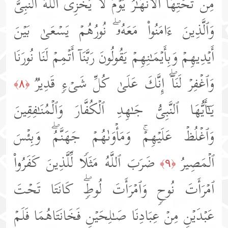
مِن تَحۡتِهَا ٱلۡأَنۡهَـٰرُ یَوۡمَ لَا یُخۡزِی ٱللَّهُ ٱلنَّبِیَّ
وَٱلَّذِینَ ءَامَنُوا۟ مَعَهُۥۖ نُورُهُمۡ یَسۡعَىٰ بَیۡنَ
أَیۡدِیهِمۡ وَبِأَیۡمَـٰنِهِمۡ یَقُولُونَ رَبَّنَاۤ أَتۡمِمۡ لَنَا نُورَنَا
وَٱغۡفِرۡ لَنَاۤۖ إِنَّكَ عَلَىٰ كُلِّ شَیۡءࣲ قَدِیرࣱ
﴿٨﴾
یَـٰۤأَیُّهَا ٱلنَّبِیُّ جَـٰهِدِ ٱلۡكُفَّارَ وَٱلۡمُنَـٰفِقِینَ
وَٱغۡلُظۡ عَلَیۡهِمۡۚ وَمَأۡوَىٰهُمۡ جَهَنَّمُۖ وَبِئۡسَ
ٱلۡمَصِیرُ
ضَرَبَ ٱللَّهُ مَثَلࣰا لِّلَّذِینَ كَفَرُوا۟
﴿٩﴾
ٱمۡرَأَتَ نُوحࣲ وَٱمۡرَأَتَ لُوطࣲۖ كَانَتَا تَحۡتَ
عَبۡدَیۡنِ مِنۡ عِبَادِنَا صَـٰلِحَیۡنِ فَخَانَتَاهُمَا فَلَمۡ