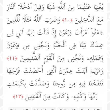
یُغۡنِیَا عَنۡهُمَا مِنَ ٱللَّهِ شَیۡـࣰٔا وَقِیلَ ٱدۡخُلَا ٱلنَّارَ
مَعَ ٱلدَّ ٰ⁠خِلِینَ
وَضَرَبَ ٱللَّهُ مَثَلࣰا لِّلَّذِینَ
﴿١٠﴾
ءَامَنُوا۟ ٱمۡرَأَتَ فِرۡعَوۡنَ إِذۡ قَالَتۡ رَبِّ ٱبۡنِ لِی
عِندَكَ بَیۡتࣰا فِی ٱلۡجَنَّةِ وَنَجِّنِی مِن فِرۡعَوۡنَ
وَعَمَلِهِۦ وَنَجِّنِی مِنَ ٱلۡقَوۡمِ ٱلظَّـٰلِمِینَ
﴿١١﴾
وَمَرۡیَمَ ٱبۡنَتَ عِمۡرَ ٰ⁠نَ ٱلَّتِیۤ أَحۡصَنَتۡ فَرۡجَهَا
فَنَفَخۡنَا فِیهِ مِن رُّوحِنَا وَصَدَّقَتۡ بِكَلِمَـٰتِ
رَبِّهَا وَكُتُبِهِۦ وَكَانَتۡ مِنَ ٱلۡقَـٰنِتِینَ
﴿١٢﴾