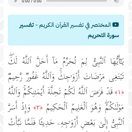
المختصر في تفسير القرآن الكريم -
تفسير
سورة التحريم
یَـٰۤأَیُّهَا ٱلنَّبِیُّ لِمَ تُحَرِّمُ مَاۤ أَحَلَّ ٱللَّهُ لَكَۖ
تَبۡتَغِی مَرۡضَاتَ أَزۡوَ ٰ⁠جِكَۚ وَٱللَّهُ غَفُورࣱ رَّحِیمࣱ
قَدۡ فَرَضَ ٱللَّهُ لَكُمۡ تَحِلَّةَ أَیۡمَـٰنِكُمۡۚ وَٱللَّهُ
﴿١﴾
مَوۡلَىٰكُمۡۖ وَهُوَ ٱلۡعَلِیمُ ٱلۡحَكِیمُ
وَإِذۡ أَسَرَّ
﴿٢﴾
ٱلنَّبِیُّ إِلَىٰ بَعۡضِ أَزۡوَ ٰ⁠جِهِۦ حَدِیثࣰا فَلَمَّا نَبَّأَتۡ