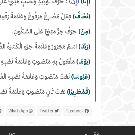
(إِنَّا)
(
إِنَّ
) : حَرْفُ تَوْكِيدٍ وَنَصْبٍ مَبْنِيٌّ عَلَى
(نَخَافُ)
فِعْلٌ مُضَارِعٌ مَرْفُوعٌ وَعَلَامَةُ رَفْعِهِ
(مِنْ)
حَرْفُ جَرٍّ مَبْنِيٌّ عَلَى السُّكُونِ.
(رَبِّنَا)
اسْمٌ مَجْرُورٌ وَعَلَامَةُ جَرِّهِ الْكَسْرَةُ الظّ
(يَوْمًا)
مَفْعُولٌ بِهِ مَنْصُوبٌ وَعَلَامَةُ نَصْبِهِ ال
(عَبُوسًا)
نَعْتٌ مَنْصُوبٌ وَعَلَامَةُ نَصْبِهِ الْفَت
(قَمْطَرِيرًا)
نَعْتٌ ثَانٍ مَنْصُوبٌ وَعَلَامَةُ نَصْبِه
WhatsApp
Twitter
Facebook
الأقسام
تفاسير ا