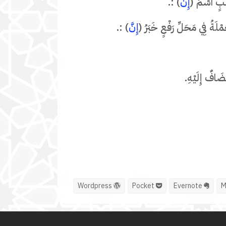
صْبٍ اسْمُ (
إِنَّ
) :.
مْلَةُ فِي مَحَلِّ رَفْعٍ خَبَرُ (
إِنَّ
) :.
ضَافٌ إِلَيْهِ.
Wordpress
Pocket
Evernote