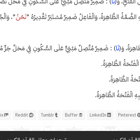
 الْفَتْحِ، وَ(
نَا
) : ضَمِيرٌ مُتَّصِلٌ مَبْنِيٌّ عَلَى السُّكُونِ فِي مَحَلِّ نَ
 الضَّمَّةُ الظَّاهِرَةُ، وَالْفَاعِلُ ضَمِيرٌ مُسْتَتِرٌ تَقْدِيرُهُ "
نَحْنُ
"، وَالْجُ
َاهِرَةُ، وَ(
نَا
) : ضَمِيرٌ مُتَّصِلٌ مَبْنِيٌّ عَلَى السُّكُونِ فِي مَحَلِّ جَرٍّ مُ
ْفَتْحَةُ الظَّاهِرَةُ.
ْحَةُ الظَّاهِرَةُ.
ِ الْفَتْحَةُ الظَّاهِرَةُ.
Mix
Reddit
Tumblr
Buffer
LinkedIn
Pinterest
لقرآن الكريم
ترجمات معاني القرآن الكريم