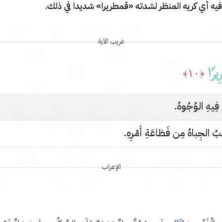
 فيه أي كريه المنظر لشدته «قمطريرا» شديدا في ذلك.
غريب الآية
ِیرࣰا
﴿١٠﴾
ُ فِيهِ الوُجُوهُ.
َّبُ الجِباهُ مِن فَظاعَةِ أَمْرِهِ.
الإعراب