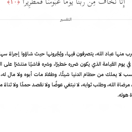
إِنَّا نَخَافُ مِن رَّبِّنَا یَوۡمًا عَبُوسࣰا قَمۡطَرِیرࣰا
﴿١٠﴾
التفسير
منها عباد الله، يتصرفون فيها، ويُجْرونها حيث شاؤوا إجراءً سهلا.
يوم القيامة الذي يكون ضرره خطيرًا، وشره فاشيًا منتشرًا على الن
كسب لا يملك من حطام الدنيا شيئًا، وطفلا مات أبوه ولا مال له، 
ضاة الله، وطلب ثوابه، لا نبتغي عوضًا ولا نقصد حمدًا ولا ثناءً منك
ة هوله.