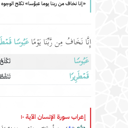
«إنا نخاف من ربنا يوما عبوْسا» تكلح الوجوه
إِنَّا نَخَافُ مِن رَّبِّنَا یَوۡمًا
عَبُوسࣰا
قَمۡطَر
عَبُوسࣰا
تَكْلَح
قَمۡطَرِیرࣰا
تَتَقَط
إعراب سورة الإنسان الآية ١٠