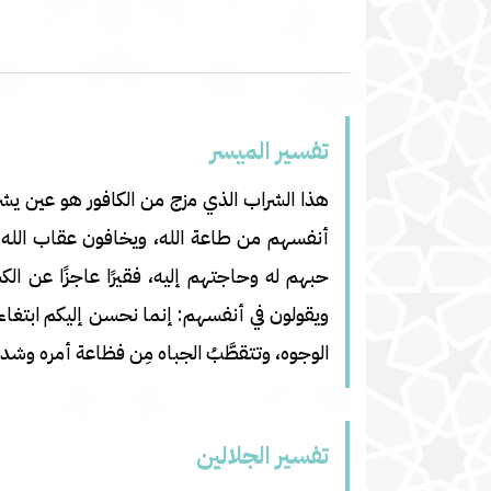
تفسير المیسر
هذا الشراب الذي مزج من الكافور هو عين يشرب 
أنفسهم من طاعة الله، ويخافون عقاب الله في 
حبهم له وحاجتهم إليه، فقيرًا عاجزًا عن ال
ويقولون في أنفسهم: إنما نحسن إليكم ابتغاء مر
الوجوه، وتتقطَّبُ الجباه مِن فظاعة أمره وشد
تفسير الجلالين