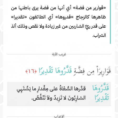
«قوارير من فضة» أي أنها من فضة يرى باطنها من
ظاهرها كالزجاج «قدروها» أي الطائفون «تقديرا»
على قدر ريِّ الشاربين من غير زيادة ولا نقص وذلك ألذ
الشراب.
غريب الآية
قَوَارِیرَا۟ مِن فِضَّةࣲ
قَدَّرُوهَا تَقۡدِیرࣰا
﴿١٦﴾
قَدَّرُوهَا
قدَّرها السُّقاةُ على مِقْدارِ ما يَشْتَهِي
تَقۡدِیرࣰا
الشارِبُونَ لا تَزِيدُ ولاَ تَنْقُصُ.
الإعراب