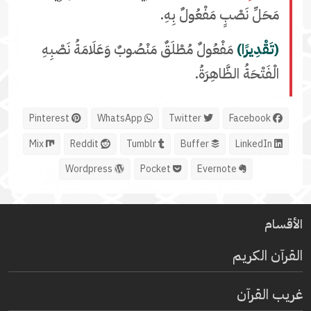
مَحَلِّ نَصْبٍ مَفْعُولٌ بِهِ.
(تَقْدِيرًا)
مَفْعُولٌ مُطْلَقٌ مَنْصُوبٌ وَعَلَامَةُ نَصْبِهِ
الْفَتْحَةُ الظَّاهِرَةُ.
Pinterest
WhatsApp
Twitter
Facebook
Mix
Reddit
Tumblr
Buffer
LinkedIn
Wordpress
Pocket
Evernote
الأقسام
القرآن الكريم
غريب القرآن