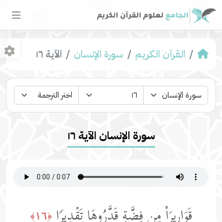
القرآن الكريم
سورة الإنسان
الآية ١٦
سورة الإنسان الآية ١٦
قَوَارِیرَا۟ مِن فِضَّةࣲ قَدَّرُوهَا تَقۡدِیرࣰا
﴿١٦﴾