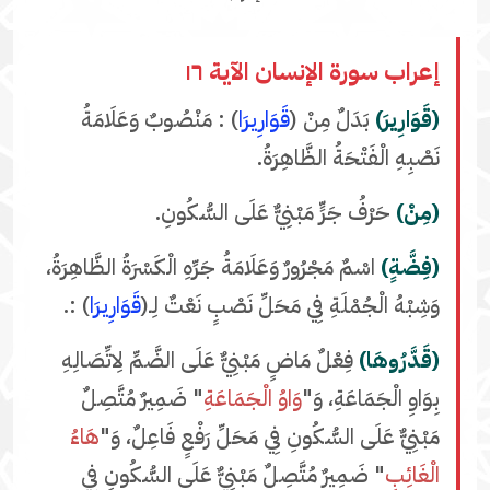
إعراب سورة الإنسان الآية ١٦
(قَوَارِيرَ)
بَدَلٌ مِنْ (
قَوَارِيرَا
) : مَنْصُوبٌ وَعَلَامَةُ
نَصْبِهِ الْفَتْحَةُ الظَّاهِرَةُ.
(مِنْ)
حَرْفُ جَرٍّ مَبْنِيٌّ عَلَى السُّكُونِ.
(فِضَّةٍ)
اسْمٌ مَجْرُورٌ وَعَلَامَةُ جَرِّهِ الْكَسْرَةُ الظَّاهِرَةُ،
وَشِبْهُ الْجُمْلَةِ فِي مَحَلِّ نَصْبٍ نَعْتٌ لِـ(
قَوَارِيرَا
) :.
(قَدَّرُوهَا)
فِعْلٌ مَاضٍ مَبْنِيٌّ عَلَى الضَّمِّ لِاتِّصَالِهِ
بِوَاوِ الْجَمَاعَةِ، وَ"
وَاوُ الْجَمَاعَةِ
" ضَمِيرٌ مُتَّصِلٌ
مَبْنِيٌّ عَلَى السُّكُونِ فِي مَحَلِّ رَفْعٍ فَاعِلٌ، وَ"
هَاءُ
الْغَائِبِ
" ضَمِيرٌ مُتَّصِلٌ مَبْنِيٌّ عَلَى السُّكُونِ فِي