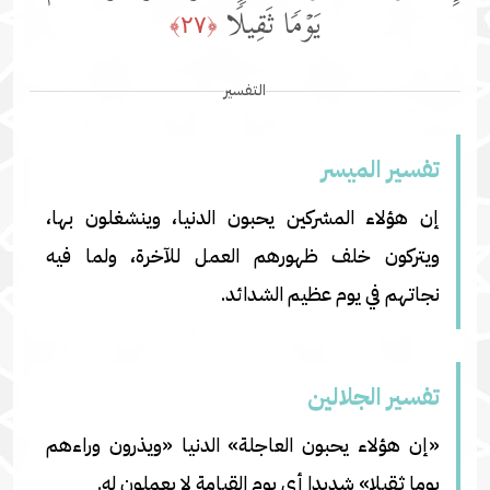
یَوۡمࣰا ثَقِیلࣰا
﴿٢٧﴾
التفسير
تفسير المیسر
إن هؤلاء المشركين يحبون الدنيا، وينشغلون بها،
ويتركون خلف ظهورهم العمل للآخرة، ولما فيه
نجاتهم في يوم عظيم الشدائد.
تفسير الجلالين
«إن هؤلاء يحبون العاجلة» الدنيا «ويذرون وراءهم
يوما ثقيلا» شديدا أي يوم القيامة لا يعملون له.