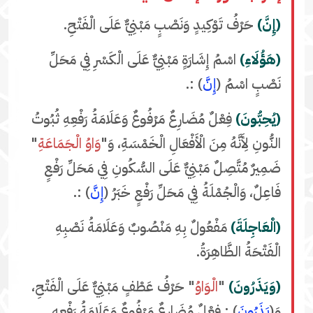
(إِنَّ)
حَرْفُ تَوْكِيدٍ وَنَصْبٍ مَبْنِيٌّ عَلَى الْفَتْحِ.
(هَؤُلَاءِ)
اسْمُ إِشَارَةٍ مَبْنِيٌّ عَلَى الْكَسْرِ فِي مَحَلِّ
نَصْبٍ اسْمُ (
إِنَّ
) :.
(يُحِبُّونَ)
فِعْلٌ مُضَارِعٌ مَرْفُوعٌ وَعَلَامَةُ رَفْعِهِ ثُبُوتُ
النُّونِ لِأَنَّهُ مِنَ الْأَفْعَالِ الْخَمْسَةِ، وَ"
وَاوُ الْجَمَاعَةِ
"
ضَمِيرٌ مُتَّصِلٌ مَبْنِيٌّ عَلَى السُّكُونِ فِي مَحَلِّ رَفْعٍ
فَاعِلٌ، وَالْجُمْلَةُ فِي مَحَلِّ رَفْعٍ خَبَرُ (
إِنَّ
) :.
(الْعَاجِلَةَ)
مَفْعُولٌ بِهِ مَنْصُوبٌ وَعَلَامَةُ نَصْبِهِ
الْفَتْحَةُ الظَّاهِرَةُ.
(وَيَذَرُونَ)
"
الْوَاوُ
" حَرْفُ عَطْفٍ مَبْنِيٌّ عَلَى الْفَتْحِ،
وَ(
يَذَرُونَ
) : فِعْلٌ مُضَارِعٌ مَرْفُوعٌ وَعَلَامَةُ رَفْعِهِ