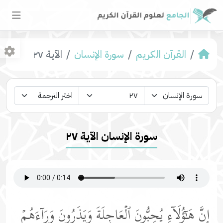
القرآن الكريم
سورة الإنسان
الآية ٢٧
سورة الإنسان الآية ٢٧
إِنَّ هَـٰۤؤُلَاۤءِ یُحِبُّونَ ٱلۡعَاجِلَةَ وَیَذَرُونَ وَرَاۤءَهُمۡ