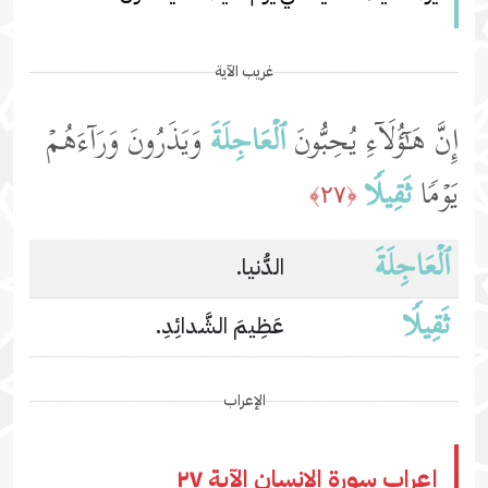
غريب الآية
إِنَّ هَـٰۤؤُلَاۤءِ یُحِبُّونَ
ٱلۡعَاجِلَةَ
وَیَذَرُونَ وَرَاۤءَهُمۡ
یَوۡمࣰا
ثَقِیلࣰا
﴿٢٧﴾
ٱلۡعَاجِلَةَ
الدُّنيا.
ثَقِیلࣰا
عَظِيمَ الشَّدائِدِ.
الإعراب
إعراب سورة الإنسان الآية ٢٧