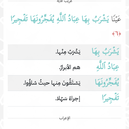
غريب الآية
عَیۡنࣰا
یَشۡرَبُ بِهَا
عِبَادُ ٱللَّهِ
یُفَجِّرُونَهَا
تَفۡجِیرࣰا
﴿٦﴾
یَشۡرَبُ بِهَا
يَشْرَبُ مِنْها.
عِبَادُ ٱللَّهِ
هم الأبرارُ.
یُفَجِّرُونَهَا
يَسْتَقُونَ مِنها حيثُ شاؤُوا.
تَفۡجِیرࣰا
إجراءً سَهْلا.
الإعراب