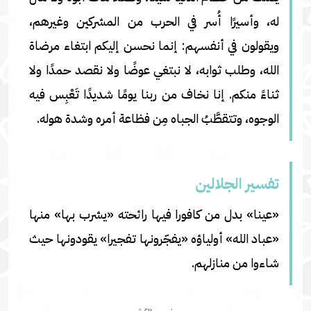
له، وأسيرًا أُسر في الحرب من المشركين وغيرهم،
ويقولون في أنفسهم: إنما نحسن إليكم ابتغاء مرضاة
الله، وطلب ثوابه، لا نبتغي عوضًا ولا نقصد حمدًا ولا
ثناءً منكم. إنا نخاف من ربنا يومًا شديدًا تَعْبِس فيه
الوجوه، وتتقطَّبُ الجباه مِن فظاعة أمره وشدة هوله.
تفسير الجلالين
«عينا» بدل من كافورا فيها رائحته «يشرب بها» منها
«عباد الله» أولياؤه «يفجّرونها تفجيرا» يقودونها حيث
شاءوا من منازلهم.