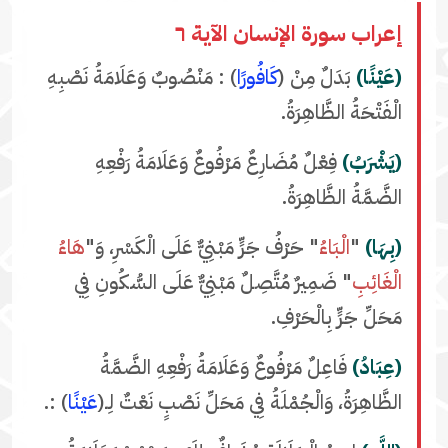
إعراب سورة الإنسان الآية ٦
(عَيْنًا)
بَدَلٌ مِنْ (
كَافُورًا
) : مَنْصُوبٌ وَعَلَامَةُ نَصْبِهِ
الْفَتْحَةُ الظَّاهِرَةُ.
(يَشْرَبُ)
فِعْلٌ مُضَارِعٌ مَرْفُوعٌ وَعَلَامَةُ رَفْعِهِ
الضَّمَّةُ الظَّاهِرَةُ.
(بِهَا)
"
الْبَاءُ
" حَرْفُ جَرٍّ مَبْنِيٌّ عَلَى الْكَسْرِ، وَ"
هَاءُ
الْغَائِبِ
" ضَمِيرٌ مُتَّصِلٌ مَبْنِيٌّ عَلَى السُّكُونِ فِي
مَحَلِّ جَرٍّ بِالْحَرْفِ.
(عِبَادُ)
فَاعِلٌ مَرْفُوعٌ وَعَلَامَةُ رَفْعِهِ الضَّمَّةُ
الظَّاهِرَةُ، وَالْجُمْلَةُ فِي مَحَلِّ نَصْبٍ نَعْتٌ لِـ(
عَيْنًا
) :.