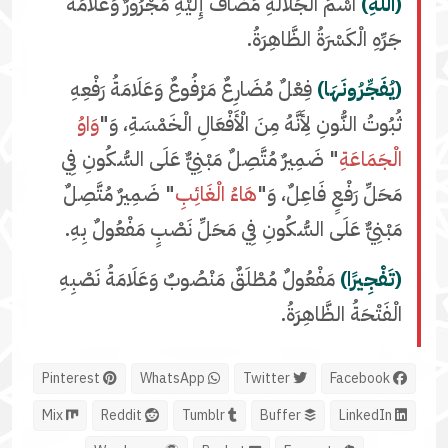
(اللَّهِ)
اسْمُ الْجَلَالَةِ مُضَافٌ إِلَيْهِ مَجْرُورٌ وَعَلَامَةُ
جَرِّهِ الْكَسْرَةُ الظَّاهِرَةُ.
(يُفَجِّرُونَهَا)
فِعْلٌ مُضَارِعٌ مَرْفُوعٌ وَعَلَامَةُ رَفْعِهِ
ثُبُوتُ النُّونِ لِأَنَّهُ مِنَ الْأَفْعَالِ الْخَمْسَةِ، وَ"
وَاوُ
الْجَمَاعَةِ
" ضَمِيرٌ مُتَّصِلٌ مَبْنِيٌّ عَلَى السُّكُونِ فِي
مَحَلِّ رَفْعٍ فَاعِلٌ، وَ"
هَاءُ الْغَائِبِ
" ضَمِيرٌ مُتَّصِلٌ
مَبْنِيٌّ عَلَى السُّكُونِ فِي مَحَلِّ نَصْبٍ مَفْعُولٌ بِهِ.
(تَفْجِيرًا)
مَفْعُولٌ مُطْلَقٌ مَنْصُوبٌ وَعَلَامَةُ نَصْبِهِ
الْفَتْحَةُ الظَّاهِرَةُ.
Pinterest
WhatsApp
Twitter
Facebook
Mix
Reddit
Tumblr
Buffer
LinkedIn