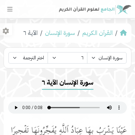
القرآن الكريم
سورة الإنسان
الآية ٦
سورة الإنسان الآية ٦
عَیۡنࣰا یَشۡرَبُ بِهَا عِبَادُ ٱللَّهِ یُفَجِّرُونَهَا تَفۡجِیرࣰا