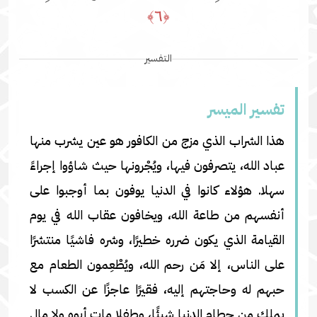
﴿٦﴾
التفسير
تفسير المیسر
هذا الشراب الذي مزج من الكافور هو عين يشرب منها
عباد الله، يتصرفون فيها، ويُجْرونها حيث شاؤوا إجراءً
سهلا. هؤلاء كانوا في الدنيا يوفون بما أوجبوا على
أنفسهم من طاعة الله، ويخافون عقاب الله في يوم
القيامة الذي يكون ضرره خطيرًا، وشره فاشيًا منتشرًا
على الناس، إلا مَن رحم الله، ويُطْعِمون الطعام مع
حبهم له وحاجتهم إليه، فقيرًا عاجزًا عن الكسب لا
يملك من حطام الدنيا شيئًا، وطفلا مات أبوه ولا مال