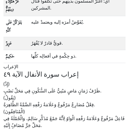
أي: اغترَّ المسلمون بدينِهم حتى تَكَلَّفُوا قتالَ
غَرَّ هَـٰۤؤُلَاۤءِ
المشركين.
دِینُهُمۡۗ
يُفَوِّضْ أمرَه إليه ويعتمدْ عليه.
یَتَوَكَّلۡ عَلَى
ٱللَّهِ
قويٌّ قادرٌ لا يُقْهَرُ.
عَزِیزٌ
ذو حِكْمةٍ في أفعالِه كلِّها.
حَكِیمࣱ
الإعراب
إعراب سورة الأنفال الآية ٤٩
(إِذْ)
ظَرْفُ زَمَانٍ مَاضٍ مَبْنِيٌّ عَلَى السُّكُونِ فِي مَحَلِّ نَصْبٍ.
(يَقُولُ)
فِعْلٌ مُضَارِعٌ مَرْفُوعٌ وَعَلَامَةُ رَفْعِهِ الضَّمَّةُ الظَّاهِرَةُ.
(الْمُنَافِقُونَ)
فَاعِلٌ مَرْفُوعٌ وَعَلَامَةُ رَفْعِهِ الْوَاوُ لِأَنَّهُ جَمْعُ مُذَكَّرٍ سَالِمٌ، وَالْجُمْلَةُ فِي
مَحَلِّ جَرٍّ مُضَافٌ إِلَيْهِ.