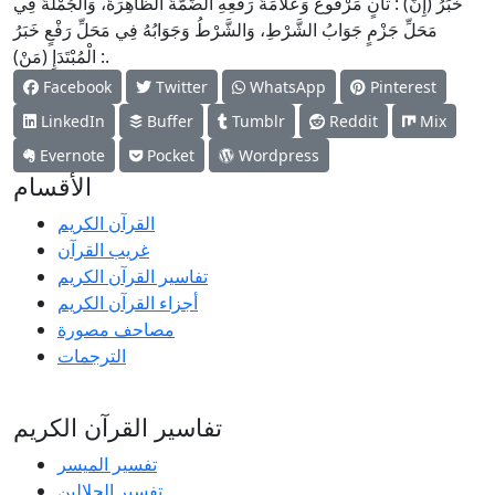
خَبَرُ (
إِنَّ
) : ثَانٍ مَرْفُوعٌ وَعَلَامَةُ رَفْعِهِ الضَّمَّةُ الظَّاهِرَةُ، وَالْجُمْلَةُ فِي
مَحَلِّ جَزْمٍ جَوَابُ الشَّرْطِ، وَالشَّرْطُ وَجَوَابُهُ فِي مَحَلِّ رَفْعٍ خَبَرُ
) :.
الْمُبْتَدَإِ (
مَنْ
Facebook
Twitter
WhatsApp
Pinterest
LinkedIn
Buffer
Tumblr
Reddit
Mix
Evernote
Pocket
Wordpress
الأقسام
القرآن الكريم
غريب القرآن
تفاسير القرآن الكريم
أجزاء القرآن الكريم
مصاحف مصورة
الترجمات
تفاسير القرآن الكريم
تفسير المیسر
تفسير الجلالين