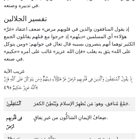
في تدبيره وصنعه.
تفسير الجلالين
«إذ يقول المنافقون والذين في قلوبهم مرض» ضعف اعتقاد «غرَّ
هؤلاء» أي المسلمين «دينُهم» إذ خرجوا مع قتلهم يقاتلون الجمع
الكثير توهما أنهم ينصرون بسببه قال تعال في جوابهم: «ومن يتوكل
على الله» يثق به يغلب «فإن الله عزيز» غالب على أمره «حكيم»
في صنعه.
غريب الآية
إِذۡ یَقُولُ
ٱلۡمُنَـٰفِقُونَ
وَٱلَّذِینَ
فِی قُلُوبِهِم مَّرَضٌ
غَرَّ هَـٰۤؤُلَاۤءِ دِینُهُمۡۗ
وَمَن
یَتَوَكَّلۡ عَلَى ٱللَّهِ
فَإِنَّ
﴿٤٩﴾
ٱللَّهَ عَزِیزٌ حَكِیمࣱ
جَمْعُ مُنافق، وهو: مَن يُظهِرُ الإسلامَ ويُبْطِنُ الكفرَ.
ٱلۡمُنَـٰفِقُونَ
ضِعافُ الإيمانِ الشاكُّون من غيرِ نِفاقٍ.
فِی قُلُوبِهِم
مَّرَضٌ