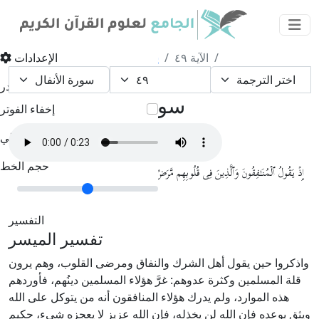
الآية ٤٩
سورة الأنفال
القرآن الكريم
الإعدادات
إخفاء الهيدر
سورة الأنفال الآية ٤٩
إخفاء الفوتر
الوضع الليلي
حجم الخط
إِذۡ یَقُولُ ٱلۡمُنَـٰفِقُونَ وَٱلَّذِینَ فِی قُلُوبِهِم مَّرَضٌ غَرَّ هَـٰۤؤُلَاۤءِ دِینُهُمۡۗ وَمَن یَتَوَكَّلۡ عَلَى ٱللَّهِ فَإِنَّ
﴿٤٩﴾
ٱللَّهَ عَزِیزٌ حَكِیمࣱ
التفسير
تفسير المیسر
واذكروا حين يقول أهل الشرك والنفاق ومرضى القلوب، وهم يرون
قلة المسلمين وكثرة عدوهم: غرَّ هؤلاء المسلمين دينُهم، فأوردهم
هذه الموارد، ولم يدرك هؤلاء المنافقون أنه من يتوكل على الله
ويثق بوعده فإن الله لن يخذله، فإن الله عزيز لا يعجزه شيء، حكيم