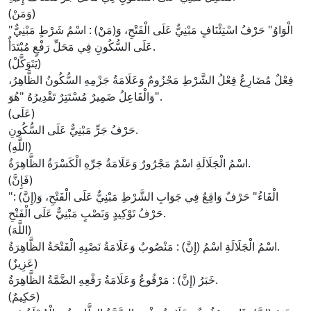
(وَمَنْ)
الْوَاوُ
" حَرْفُ اسْتِئْنَافٍ مَبْنِيٌّ عَلَى الْفَتْحِ، وَ(
مَنْ
) : اسْمُ شَرْطٍ مَبْنِيٌّ
"
عَلَى السُّكُونِ فِي مَحَلِّ رَفْعٍ مُبْتَدَأٌ.
(يَتَوَكَّلْ)
فِعْلٌ مُضَارِعٌ فِعْلُ الشَّرْطِ مَجْزُومٌ وَعَلَامَةُ جَزْمِهِ السُّكُونُ الظَّاهِرُ،
".
وَالْفَاعِلُ ضَمِيرٌ مُسْتَتِرٌ تَقْدِيرُهُ "
هُوَ
(عَلَى)
حَرْفُ جَرٍّ مَبْنِيٌّ عَلَى السُّكُونِ.
(اللَّهِ)
اسْمُ الْجَلَالَةِ اسْمٌ مَجْرُورٌ وَعَلَامَةُ جَرِّهِ الْكَسْرَةُ الظَّاهِرَةُ.
(فَإِنَّ)
الْفَاءُ
" حَرْفٌ وَاقِعٌ فِي جَوَابِ الشَّرْطِ مَبْنِيٌّ عَلَى الْفَتْحِ، وَ(
إِنَّ
) :
"
حَرْفُ تَوْكِيدٍ وَنَصْبٍ مَبْنِيٌّ عَلَى الْفَتْحِ.
(اللَّهَ)
) : مَنْصُوبٌ وَعَلَامَةُ نَصْبِهِ الْفَتْحَةُ الظَّاهِرَةُ.
اسْمُ الْجَلَالَةِ اسْمُ (
إِنَّ
(عَزِيزٌ)
) : مَرْفُوعٌ وَعَلَامَةُ رَفْعِهِ الضَّمَّةُ الظَّاهِرَةُ.
خَبَرُ (
إِنَّ
(حَكِيمٌ)