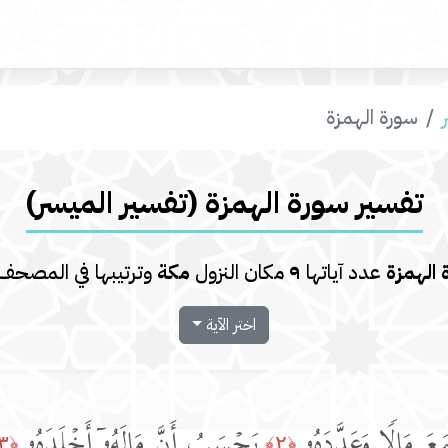
سورة الهمزة
تفسير سورة الهمزة (تفسير المیسر)
 الهمزة
عدد آياتها
٩
مكان النزول
مكة
وترتيبها في المصح
اختر الآية
َ مَالࣰا وَعَدَّدَهُۥ
یَحۡسَبُ أَنَّ مَالَهُۥۤ أَخۡلَدَهُۥ
﴿٣﴾
﴿٢﴾