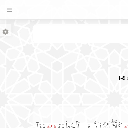
ف
١٠٤
كَلَّاۖ لَیُنۢبَذَنَّ فِی ٱلۡحُطَمَةِ
وَمَاۤ
﴿٤﴾