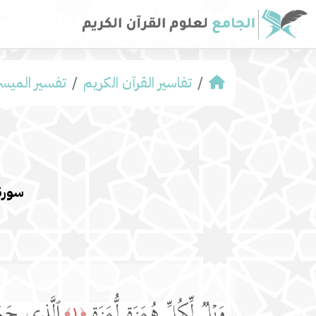
تفاسير القرآن الكريم
تفسير المیسر
سورة
وَیۡلࣱ لِّكُلِّ هُمَزَةࣲ لُّمَزَةٍ
ٱلَّذِی جَمَع
﴿١﴾