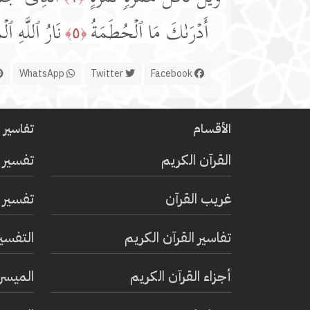
أَدۡرَىٰكَ مَا ٱلۡحُطَمَةُ
نَارُ ٱللَّهِ ٱلۡ
﴿٥﴾
WhatsApp
Twitter
Facebook
الأقسام
تفاسير ا
القرآن الكريم
تفسير 
غريب القرآن
تفسير ا
تفاسير القرآن الكريم
التفسي
أجزاء القرآن الكريم
الميسر 