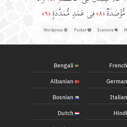
 مُّؤۡصَدَةࣱ
فِی عَمَدࣲ مُّمَدَّدَةِۭ
﴿٩﴾
﴿٨﴾
Wordpress
Pocket
Evernote
Bengali
Albanian
Bosnian
Dutch