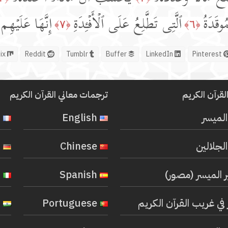
مُوقَدَةُ
ٱلَّتِی تَطَّلِعُ عَلَى ٱلۡأَفۡـِٔدَةِ
إِنَّهَا عَلَیۡهِم
﴿٧﴾
﴿٦﴾
Mix
Reddit
Tumblr
Buffer
LinkedIn
Pinterest
لقرآن الكريم
ترجمات معاني القرآن الكريم
المیسر
English
French
لجلالين
Chinese
German
ر الميسر (مصور)
Spanish
Italian
في غريب القرآن الكريم
Portuguese
Hindi