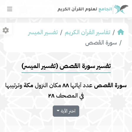
تفاسير القرآن الكريم
تفسير المیسر
سورة القصص
تفسير سورة القصص (تفسير المیسر)
سورة القصص
عدد آياتها
٨٨
مكان النزول
مكة
وترتيبها
في المصحف
٢٨
اختر الآية