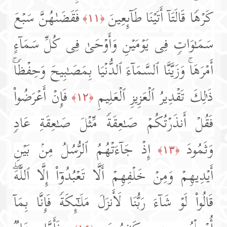
كَرۡهࣰا قَالَتَاۤ أَتَیۡنَا طَاۤىِٕعِینَ
فَقَضَىٰهُنَّ سَبۡعَ
﴿١١﴾
سَمَـٰوَاتࣲ فِی یَوۡمَیۡنِ وَأَوۡحَىٰ فِی كُلِّ سَمَاۤءٍ
أَمۡرَهَاۚ وَزَیَّنَّا ٱلسَّمَاۤءَ ٱلدُّنۡیَا بِمَصَـٰبِیحَ وَحِفۡظࣰاۚ
ذَ ٰ⁠لِكَ تَقۡدِیرُ ٱلۡعَزِیزِ ٱلۡعَلِیمِ
فَإِنۡ أَعۡرَضُوا۟
﴿١٢﴾
فَقُلۡ أَنذَرۡتُكُمۡ صَـٰعِقَةࣰ مِّثۡلَ صَـٰعِقَةِ عَادࣲ
وَثَمُودَ
إِذۡ جَاۤءَتۡهُمُ ٱلرُّسُلُ مِنۢ بَیۡنِ
﴿١٣﴾
أَیۡدِیهِمۡ وَمِنۡ خَلۡفِهِمۡ أَلَّا تَعۡبُدُوۤا۟ إِلَّا ٱللَّهَۖ
قَالُوا۟ لَوۡ شَاۤءَ رَبُّنَا لَأَنزَلَ مَلَـٰۤىِٕكَةࣰ فَإِنَّا بِمَاۤ