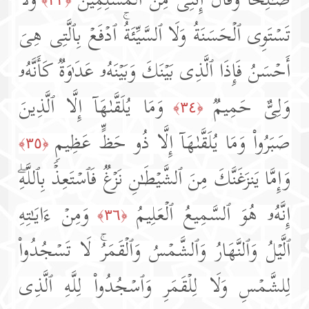
صَـٰلِحࣰا وَقَالَ إِنَّنِی مِنَ ٱلۡمُسۡلِمِینَ
وَلَا
تَسۡتَوِی ٱلۡحَسَنَةُ وَلَا ٱلسَّیِّئَةُۚ ٱدۡفَعۡ بِٱلَّتِی هِیَ
أَحۡسَنُ فَإِذَا ٱلَّذِی بَیۡنَكَ وَبَیۡنَهُۥ عَدَ ٰ⁠وَةࣱ كَأَنَّهُۥ
وَلِیٌّ حَمِیمࣱ
وَمَا یُلَقَّىٰهَاۤ إِلَّا ٱلَّذِینَ
﴿٣٤﴾
صَبَرُوا۟ وَمَا یُلَقَّىٰهَاۤ إِلَّا ذُو حَظٍّ عَظِیمࣲ
﴿٣٥﴾
وَإِمَّا یَنزَغَنَّكَ مِنَ ٱلشَّیۡطَـٰنِ نَزۡغࣱ فَٱسۡتَعِذۡ بِٱللَّهِۖ
إِنَّهُۥ هُوَ ٱلسَّمِیعُ ٱلۡعَلِیمُ
وَمِنۡ ءَایَـٰتِهِ
﴿٣٦﴾
ٱلَّیۡلُ وَٱلنَّهَارُ وَٱلشَّمۡسُ وَٱلۡقَمَرُۚ لَا تَسۡجُدُوا۟
لِلشَّمۡسِ وَلَا لِلۡقَمَرِ وَٱسۡجُدُوا۟ لِلَّهِ ٱلَّذِی