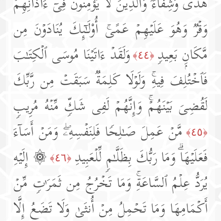
هُدࣰى وَشِفَاۤءࣱۚ وَٱلَّذِینَ لَا یُؤۡمِنُونَ فِیۤ ءَاذَانِهِمۡ
وَقۡرࣱ وَهُوَ عَلَیۡهِمۡ عَمًىۚ أُو۟لَـٰۤىِٕكَ یُنَادَوۡنَ مِن
مَّكَانِۭ بَعِیدࣲ
وَلَقَدۡ ءَاتَیۡنَا مُوسَى ٱلۡكِتَـٰبَ
﴿٤٤﴾
فَٱخۡتُلِفَ فِیهِۚ وَلَوۡلَا كَلِمَةࣱ سَبَقَتۡ مِن رَّبِّكَ
لَقُضِیَ بَیۡنَهُمۡۚ وَإِنَّهُمۡ لَفِی شَكࣲّ مِّنۡهُ مُرِیبࣲ
مَّنۡ عَمِلَ صَـٰلِحࣰا فَلِنَفۡسِهِۦۖ وَمَنۡ أَسَاۤءَ
﴿٤٥﴾
فَعَلَیۡهَاۗ وَمَا رَبُّكَ بِظَلَّـٰمࣲ لِّلۡعَبِیدِ
۞ إِلَیۡهِ
﴿٤٦﴾
یُرَدُّ عِلۡمُ ٱلسَّاعَةِۚ وَمَا تَخۡرُجُ مِن ثَمَرَ ٰ⁠تࣲ مِّنۡ
أَكۡمَامِهَا وَمَا تَحۡمِلُ مِنۡ أُنثَىٰ وَلَا تَضَعُ إِلَّا