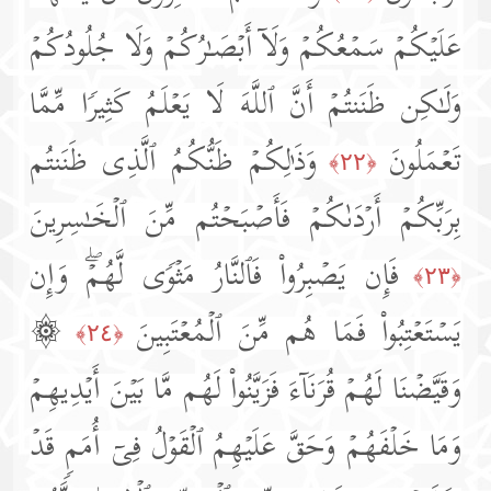
عَلَیۡكُمۡ سَمۡعُكُمۡ وَلَاۤ أَبۡصَـٰرُكُمۡ وَلَا جُلُودُكُمۡ
وَلَـٰكِن ظَنَنتُمۡ أَنَّ ٱللَّهَ لَا یَعۡلَمُ كَثِیرࣰا مِّمَّا
تَعۡمَلُونَ
وَذَ ٰ⁠لِكُمۡ ظَنُّكُمُ ٱلَّذِی ظَنَنتُم
﴿٢٢﴾
بِرَبِّكُمۡ أَرۡدَىٰكُمۡ فَأَصۡبَحۡتُم مِّنَ ٱلۡخَـٰسِرِینَ
فَإِن یَصۡبِرُوا۟ فَٱلنَّارُ مَثۡوࣰى لَّهُمۡۖ وَإِن
﴿٢٣﴾
یَسۡتَعۡتِبُوا۟ فَمَا هُم مِّنَ ٱلۡمُعۡتَبِینَ
۞
﴿٢٤﴾
وَقَیَّضۡنَا لَهُمۡ قُرَنَاۤءَ فَزَیَّنُوا۟ لَهُم مَّا بَیۡنَ أَیۡدِیهِمۡ
وَمَا خَلۡفَهُمۡ وَحَقَّ عَلَیۡهِمُ ٱلۡقَوۡلُ فِیۤ أُمَمࣲ قَدۡ