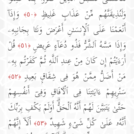
وَلَنُذِیقَنَّهُم مِّنۡ عَذَابٍ غَلِیظࣲ
وَإِذَاۤ
﴿٥٠﴾
أَنۡعَمۡنَا عَلَى ٱلۡإِنسَـٰنِ أَعۡرَضَ وَنَـَٔا بِجَانِبِهِۦ
وَإِذَا مَسَّهُ ٱلشَّرُّ فَذُو دُعَاۤءٍ عَرِیضࣲ
قُلۡ
﴿٥١﴾
أَرَءَیۡتُمۡ إِن كَانَ مِنۡ عِندِ ٱللَّهِ ثُمَّ كَفَرۡتُم بِهِۦ
مَنۡ أَضَلُّ مِمَّنۡ هُوَ فِی شِقَاقِۭ بَعِیدࣲ
﴿٥٢﴾
سَنُرِیهِمۡ ءَایَـٰتِنَا فِی ٱلۡـَٔافَاقِ وَفِیۤ أَنفُسِهِمۡ
حَتَّىٰ یَتَبَیَّنَ لَهُمۡ أَنَّهُ ٱلۡحَقُّۗ أَوَلَمۡ یَكۡفِ بِرَبِّكَ
أَنَّهُۥ عَلَىٰ كُلِّ شَیۡءࣲ شَهِیدٌ
أَلَاۤ إِنَّهُمۡ
﴿٥٣﴾