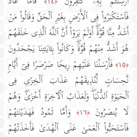
أُرۡسِلۡتُم بِهِۦ كَـٰفِرُونَ
فَأَمَّا عَادࣱ
﴿١٤﴾
فَٱسۡتَكۡبَرُوا۟ فِی ٱلۡأَرۡضِ بِغَیۡرِ ٱلۡحَقِّ وَقَالُوا۟ مَنۡ
أَشَدُّ مِنَّا قُوَّةًۖ أَوَلَمۡ یَرَوۡا۟ أَنَّ ٱللَّهَ ٱلَّذِی خَلَقَهُمۡ
هُوَ أَشَدُّ مِنۡهُمۡ قُوَّةࣰۖ وَكَانُوا۟ بِـَٔایَـٰتِنَا یَجۡحَدُونَ
فَأَرۡسَلۡنَا عَلَیۡهِمۡ رِیحࣰا صَرۡصَرࣰا فِیۤ أَیَّامࣲ
﴿١٥﴾
نَّحِسَاتࣲ لِّنُذِیقَهُمۡ عَذَابَ ٱلۡخِزۡیِ فِی
ٱلۡحَیَوٰةِ ٱلدُّنۡیَاۖ وَلَعَذَابُ ٱلۡـَٔاخِرَةِ أَخۡزَىٰۖ وَهُمۡ
لَا یُنصَرُونَ
وَأَمَّا ثَمُودُ فَهَدَیۡنَـٰهُمۡ
﴿١٦﴾
فَٱسۡتَحَبُّوا۟ ٱلۡعَمَىٰ عَلَى ٱلۡهُدَىٰ فَأَخَذَتۡهُمۡ