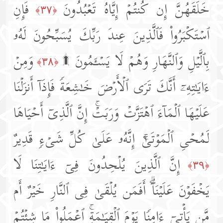
خَلَقَهُنَّ إِن كُنتُمۡ إِیَّاهُ تَعۡبُدُونَ
فَإِنِ
﴿٣٧﴾
ٱسۡتَكۡبَرُوا۟ فَٱلَّذِینَ عِندَ رَبِّكَ یُسَبِّحُونَ لَهُۥ
بِٱلَّیۡلِ وَٱلنَّهَارِ وَهُمۡ لَا یَسۡـَٔمُونَ ۩
وَمِنۡ
﴿٣٨﴾
ءَایَـٰتِهِۦۤ أَنَّكَ تَرَى ٱلۡأَرۡضَ خَـٰشِعَةࣰ فَإِذَاۤ أَنزَلۡنَا
عَلَیۡهَا ٱلۡمَاۤءَ ٱهۡتَزَّتۡ وَرَبَتۡۚ إِنَّ ٱلَّذِیۤ أَحۡیَاهَا
لَمُحۡیِ ٱلۡمَوۡتَىٰۤۚ إِنَّهُۥ عَلَىٰ كُلِّ شَیۡءࣲ قَدِیرٌ
إِنَّ ٱلَّذِینَ یُلۡحِدُونَ فِیۤ ءَایَـٰتِنَا لَا
﴿٣٩﴾
یَخۡفَوۡنَ عَلَیۡنَاۤۗ أَفَمَن یُلۡقَىٰ فِی ٱلنَّارِ خَیۡرٌ أَم
مَّن یَأۡتِیۤ ءَامِنࣰا یَوۡمَ ٱلۡقِیَـٰمَةِۚ ٱعۡمَلُوا۟ مَا شِئۡتُمۡ