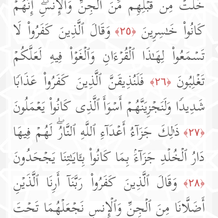
خَلَتۡ مِن قَبۡلِهِم مِّنَ ٱلۡجِنِّ وَٱلۡإِنسِۖ إِنَّهُمۡ
كَانُوا۟ خَـٰسِرِینَ
وَقَالَ ٱلَّذِینَ كَفَرُوا۟ لَا
﴿٢٥﴾
تَسۡمَعُوا۟ لِهَـٰذَا ٱلۡقُرۡءَانِ وَٱلۡغَوۡا۟ فِیهِ لَعَلَّكُمۡ
تَغۡلِبُونَ
فَلَنُذِیقَنَّ ٱلَّذِینَ كَفَرُوا۟ عَذَابࣰا
﴿٢٦﴾
شَدِیدࣰا وَلَنَجۡزِیَنَّهُمۡ أَسۡوَأَ ٱلَّذِی كَانُوا۟ یَعۡمَلُونَ
ذَ ٰ⁠لِكَ جَزَاۤءُ أَعۡدَاۤءِ ٱللَّهِ ٱلنَّارُۖ لَهُمۡ فِیهَا
﴿٢٧﴾
دَارُ ٱلۡخُلۡدِ جَزَاۤءَۢ بِمَا كَانُوا۟ بِـَٔایَـٰتِنَا یَجۡحَدُونَ
وَقَالَ ٱلَّذِینَ كَفَرُوا۟ رَبَّنَاۤ أَرِنَا ٱلَّذَیۡنِ
﴿٢٨﴾
أَضَلَّانَا مِنَ ٱلۡجِنِّ وَٱلۡإِنسِ نَجۡعَلۡهُمَا تَحۡتَ