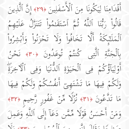
أَقۡدَامِنَا لِیَكُونَا مِنَ ٱلۡأَسۡفَلِینَ
إِنَّ ٱلَّذِینَ
﴿٢٩﴾
قَالُوا۟ رَبُّنَا ٱللَّهُ ثُمَّ ٱسۡتَقَـٰمُوا۟ تَتَنَزَّلُ عَلَیۡهِمُ
ٱلۡمَلَـٰۤىِٕكَةُ أَلَّا تَخَافُوا۟ وَلَا تَحۡزَنُوا۟ وَأَبۡشِرُوا۟
بِٱلۡجَنَّةِ ٱلَّتِی كُنتُمۡ تُوعَدُونَ
نَحۡنُ
﴿٣٠﴾
أَوۡلِیَاۤؤُكُمۡ فِی ٱلۡحَیَوٰةِ ٱلدُّنۡیَا وَفِی ٱلۡـَٔاخِرَةِۖ
وَلَكُمۡ فِیهَا مَا تَشۡتَهِیۤ أَنفُسُكُمۡ وَلَكُمۡ فِیهَا
مَا تَدَّعُونَ
نُزُلࣰا مِّنۡ غَفُورࣲ رَّحِیمࣲ
﴿٣٢﴾
﴿٣١﴾
وَمَنۡ أَحۡسَنُ قَوۡلࣰا مِّمَّن دَعَاۤ إِلَى ٱللَّهِ وَعَمِلَ
﴿٣٣﴾