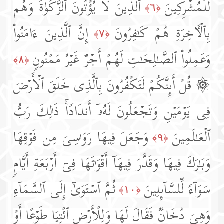
لِّلۡمُشۡرِكِینَ
ٱلَّذِینَ لَا یُؤۡتُونَ ٱلزَّكَوٰةَ وَهُم
﴿٦﴾
بِٱلۡـَٔاخِرَةِ هُمۡ كَـٰفِرُونَ
إِنَّ ٱلَّذِینَ ءَامَنُوا۟
﴿٧﴾
وَعَمِلُوا۟ ٱلصَّـٰلِحَـٰتِ لَهُمۡ أَجۡرٌ غَیۡرُ مَمۡنُونࣲ
﴿٨﴾
۞ قُلۡ أَىِٕنَّكُمۡ لَتَكۡفُرُونَ بِٱلَّذِی خَلَقَ ٱلۡأَرۡضَ
فِی یَوۡمَیۡنِ وَتَجۡعَلُونَ لَهُۥۤ أَندَادࣰاۚ ذَ ٰ⁠لِكَ رَبُّ
ٱلۡعَـٰلَمِینَ
وَجَعَلَ فِیهَا رَوَ ٰ⁠سِیَ مِن فَوۡقِهَا
﴿٩﴾
وَبَـٰرَكَ فِیهَا وَقَدَّرَ فِیهَاۤ أَقۡوَ ٰ⁠تَهَا فِیۤ أَرۡبَعَةِ أَیَّامࣲ
سَوَاۤءࣰ لِّلسَّاۤىِٕلِینَ
ثُمَّ ٱسۡتَوَىٰۤ إِلَى ٱلسَّمَاۤءِ
﴿١٠﴾
وَهِیَ دُخَانࣱ فَقَالَ لَهَا وَلِلۡأَرۡضِ ٱئۡتِیَا طَوۡعًا أَوۡ