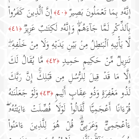
إِنَّهُۥ بِمَا تَعۡمَلُونَ بَصِیرٌ
إِنَّ ٱلَّذِینَ كَفَرُوا۟
﴿٤٠﴾
بِٱلذِّكۡرِ لَمَّا جَاۤءَهُمۡۖ وَإِنَّهُۥ لَكِتَـٰبٌ عَزِیزࣱ
﴿٤١﴾
لَّا یَأۡتِیهِ ٱلۡبَـٰطِلُ مِنۢ بَیۡنِ یَدَیۡهِ وَلَا مِنۡ خَلۡفِهِۦۖ
تَنزِیلࣱ مِّنۡ حَكِیمٍ حَمِیدࣲ
مَّا یُقَالُ لَكَ
﴿٤٢﴾
إِلَّا مَا قَدۡ قِیلَ لِلرُّسُلِ مِن قَبۡلِكَۚ إِنَّ رَبَّكَ
لَذُو مَغۡفِرَةࣲ وَذُو عِقَابٍ أَلِیمࣲ
وَلَوۡ جَعَلۡنَـٰهُ
﴿٤٣﴾
قُرۡءَانًا أَعۡجَمِیࣰّا لَّقَالُوا۟ لَوۡلَا فُصِّلَتۡ ءَایَـٰتُهُۥۤۖ
ءَا۬عۡجَمِیࣱّ وَعَرَبِیࣱّۗ قُلۡ هُوَ لِلَّذِینَ ءَامَنُوا۟