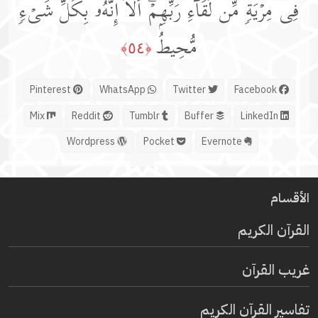
فِی مِرۡیَةࣲ مِّن لِّقَاۤءِ رَبِّهِمۡۗ أَلَاۤ إِنَّهُۥ بِكُلِّ شَیۡءࣲ
مُّحِیطُۢ
﴿٥٤﴾
Pinterest
WhatsApp
Twitter
Facebook
Mix
Reddit
Tumblr
Buffer
LinkedIn
Wordpress
Pocket
Evernote
الأقسام
القرآن الكريم
غريب القرآن
تفاسير القرآن الكريم