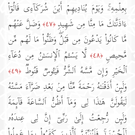
بِعِلۡمِهِۦۚ وَیَوۡمَ یُنَادِیهِمۡ أَیۡنَ شُرَكَاۤءِی قَالُوۤا۟
ءَاذَنَّـٰكَ مَا مِنَّا مِن شَهِیدࣲ
وَضَلَّ عَنۡهُم
﴿٤٧﴾
مَّا كَانُوا۟ یَدۡعُونَ مِن قَبۡلُۖ وَظَنُّوا۟ مَا لَهُم مِّن
مَّحِیصࣲ
لَّا یَسۡـَٔمُ ٱلۡإِنسَـٰنُ مِن دُعَاۤءِ
﴿٤٨﴾
ٱلۡخَیۡرِ وَإِن مَّسَّهُ ٱلشَّرُّ فَیَـُٔوسࣱ قَنُوطࣱ
﴿٤٩﴾
وَلَىِٕنۡ أَذَقۡنَـٰهُ رَحۡمَةࣰ مِّنَّا مِنۢ بَعۡدِ ضَرَّاۤءَ مَسَّتۡهُ
لَیَقُولَنَّ هَـٰذَا لِی وَمَاۤ أَظُنُّ ٱلسَّاعَةَ قَاۤىِٕمَةࣰ
وَلَىِٕن رُّجِعۡتُ إِلَىٰ رَبِّیۤ إِنَّ لِی عِندَهُۥ
لَلۡحُسۡنَىٰۚ فَلَنُنَبِّئَنَّ ٱلَّذِینَ كَفَرُوا۟ بِمَا عَمِلُوا۟