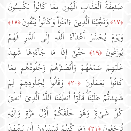
صَـٰعِقَةُ ٱلۡعَذَابِ ٱلۡهُونِ بِمَا كَانُوا۟ یَكۡسِبُونَ
وَنَجَّیۡنَا ٱلَّذِینَ ءَامَنُوا۟ وَكَانُوا۟ یَتَّقُونَ
﴿١٨﴾
﴿١٧﴾
وَیَوۡمَ یُحۡشَرُ أَعۡدَاۤءُ ٱللَّهِ إِلَى ٱلنَّارِ فَهُمۡ
یُوزَعُونَ
حَتَّىٰۤ إِذَا مَا جَاۤءُوهَا شَهِدَ
﴿١٩﴾
عَلَیۡهِمۡ سَمۡعُهُمۡ وَأَبۡصَـٰرُهُمۡ وَجُلُودُهُم بِمَا
كَانُوا۟ یَعۡمَلُونَ
وَقَالُوا۟ لِجُلُودِهِمۡ لِمَ
﴿٢٠﴾
شَهِدتُّمۡ عَلَیۡنَاۖ قَالُوۤا۟ أَنطَقَنَا ٱللَّهُ ٱلَّذِیۤ أَنطَقَ
كُلَّ شَیۡءࣲۚ وَهُوَ خَلَقَكُمۡ أَوَّلَ مَرَّةࣲ وَإِلَیۡهِ
تُرۡجَعُونَ
وَمَا كُنتُمۡ تَسۡتَتِرُونَ أَن یَشۡهَدَ
﴿٢١﴾