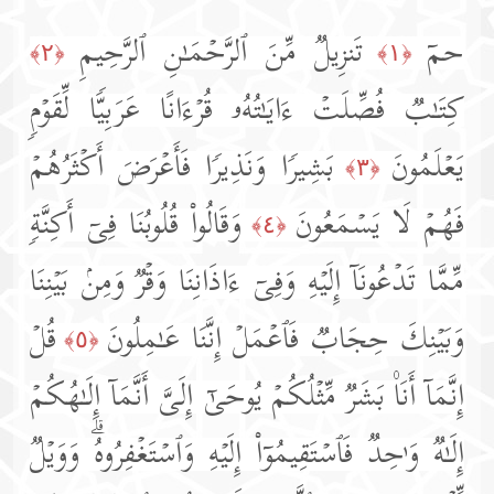
حمۤ
تَنزِیلࣱ مِّنَ ٱلرَّحۡمَـٰنِ ٱلرَّحِیمِ
﴿٢﴾
﴿١﴾
كِتَـٰبࣱ فُصِّلَتۡ ءَایَـٰتُهُۥ قُرۡءَانًا عَرَبِیࣰّا لِّقَوۡمࣲ
یَعۡلَمُونَ
بَشِیرࣰا وَنَذِیرࣰا فَأَعۡرَضَ أَكۡثَرُهُمۡ
﴿٣﴾
فَهُمۡ لَا یَسۡمَعُونَ
وَقَالُوا۟ قُلُوبُنَا فِیۤ أَكِنَّةࣲ
﴿٤﴾
مِّمَّا تَدۡعُونَاۤ إِلَیۡهِ وَفِیۤ ءَاذَانِنَا وَقۡرࣱ وَمِنۢ بَیۡنِنَا
وَبَیۡنِكَ حِجَابࣱ فَٱعۡمَلۡ إِنَّنَا عَـٰمِلُونَ
قُلۡ
﴿٥﴾
إِنَّمَاۤ أَنَا۠ بَشَرࣱ مِّثۡلُكُمۡ یُوحَىٰۤ إِلَیَّ أَنَّمَاۤ إِلَـٰهُكُمۡ
إِلَـٰهࣱ وَ ٰ⁠حِدࣱ فَٱسۡتَقِیمُوۤا۟ إِلَیۡهِ وَٱسۡتَغۡفِرُوهُۗ وَوَیۡلࣱ