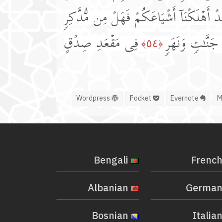
َدۡ أَهۡلَكۡنَاۤ أَشۡیَاعَكُمۡ فَهَلۡ مِن مُّدَّكِرࣲ
جَنَّـٰتࣲ وَنَهَرࣲ
فِی مَقۡعَدِ صِدۡقٍ
﴿٥٤﴾
Wordpress
Pocket
Evernote
Bengali
Albanian
Bosnian