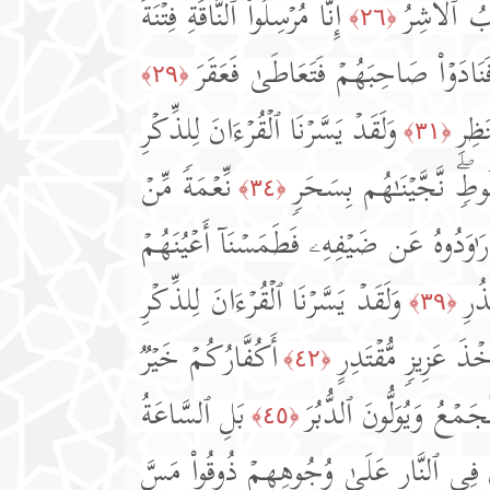
ُ ٱلۡأَشِرُ
إِنَّا مُرۡسِلُوا۟ ٱلنَّاقَةِ فِتۡنَةࣰ
﴿٢٦﴾
َنَادَوۡا۟ صَاحِبَهُمۡ فَتَعَاطَىٰ فَعَقَرَ
﴿٢٩﴾
َظِرِ
وَلَقَدۡ یَسَّرۡنَا ٱلۡقُرۡءَانَ لِلذِّكۡرِ
﴿٣١﴾
لُوطࣲۖ نَّجَّیۡنَـٰهُم بِسَحَرࣲ
نِّعۡمَةࣰ مِّنۡ
﴿٣٤﴾
رَ ٰ⁠وَدُوهُ عَن ضَیۡفِهِۦ فَطَمَسۡنَاۤ أَعۡیُنَهُمۡ
ُرِ
وَلَقَدۡ یَسَّرۡنَا ٱلۡقُرۡءَانَ لِلذِّكۡرِ
﴿٣٩﴾
أَخۡذَ عَزِیزࣲ مُّقۡتَدِرٍ
أَكُفَّارُكُمۡ خَیۡرࣱ
﴿٤٢﴾
جَمۡعُ وَیُوَلُّونَ ٱلدُّبُرَ
بَلِ ٱلسَّاعَةُ
﴿٤٥﴾
َ فِی ٱلنَّارِ عَلَىٰ وُجُوهِهِمۡ ذُوقُوا۟ مَسَّ