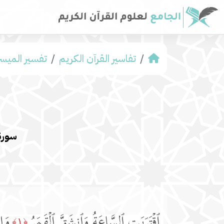
تفاسير القرآن الكريم
تفسير المیسر
سورة
ٱقۡتَرَبَتِ ٱلسَّاعَةُ وَٱنشَقَّ ٱلۡقَمَرُ
وَإِ
﴿١﴾