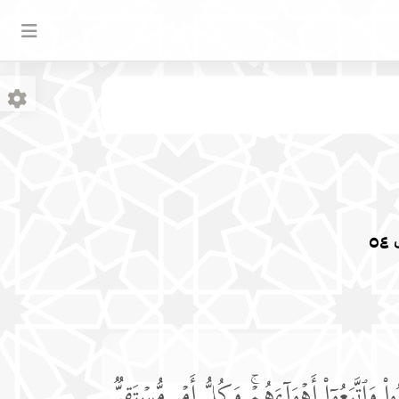
ف
٥٤
وا۟ وَٱتَّبَعُوۤا۟ أَهۡوَاۤءَهُمۡۚ وَكُلُّ أَمۡرࣲ مُّسۡتَقِرࣱّ