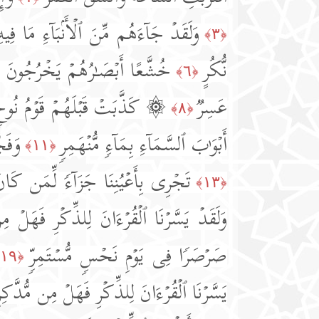
وَلَقَدۡ جَاۤءَهُم مِّنَ ٱلۡأَنۢبَاۤءِ مَا فِیهِ
﴿٣﴾
نُّكُرٍ
خُشَّعًا أَبۡصَـٰرُهُمۡ یَخۡرُجُونَ م
﴿٦﴾
عَسِرࣱ
۞ كَذَّبَتۡ قَبۡلَهُمۡ قَوۡمُ نُوحࣲ فَ
﴿٨﴾
أَبۡوَ ٰ⁠بَ ٱلسَّمَاۤءِ بِمَاۤءࣲ مُّنۡهَمِرࣲ
وَفَجّ
﴿١١﴾
تَجۡرِی بِأَعۡیُنِنَا جَزَاۤءࣰ لِّمَن كَان
﴿١٣﴾
وَلَقَدۡ یَسَّرۡنَا ٱلۡقُرۡءَانَ لِلذِّكۡرِ فَهَلۡ مِ
صَرۡصَرࣰا فِی یَوۡمِ نَحۡسࣲ مُّسۡتَمِرࣲّ
﴿١٩﴾
یَسَّرۡنَا ٱلۡقُرۡءَانَ لِلذِّكۡرِ فَهَلۡ مِن مُّدَّكِر