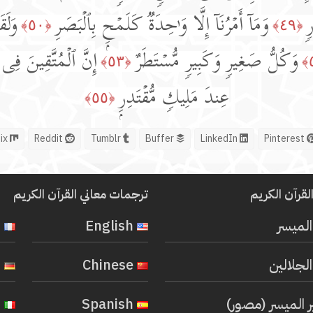
ࣲ
وَمَاۤ أَمۡرُنَاۤ إِلَّا وَ ٰ⁠حِدَةࣱ كَلَمۡحِۭ بِٱلۡبَصَرِ
وَلَق
﴿٥٠﴾
﴿٤٩﴾
وَكُلُّ صَغِیرࣲ وَكَبِیرࣲ مُّسۡتَطَرٌ
إِنَّ ٱلۡمُتَّقِینَ فِی 
﴿٥٣﴾
عِندَ مَلِیكࣲ مُّقۡتَدِرِۭ
﴿٥٥﴾
Mix
Reddit
Tumblr
Buffer
LinkedIn
Pinterest
لقرآن الكريم
ترجمات معاني القرآن الكريم
المیسر
English
French
لجلالين
Chinese
German
ر الميسر (مصور)
Spanish
Italian