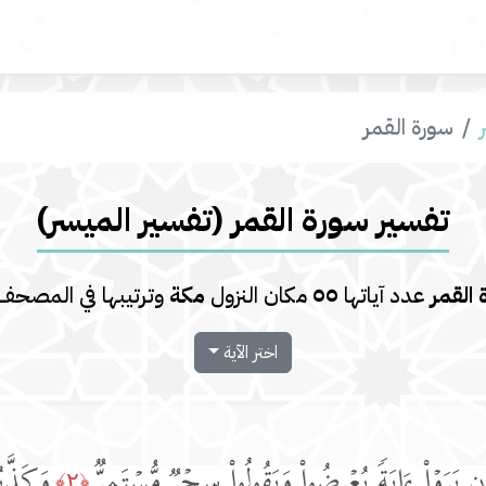
سورة القمر
تفسير سورة القمر (تفسير المیسر)
 القمر
عدد آياتها
٥٥
مكان النزول
مكة
وترتيبها في المصح
اختر الآية
ن یَرَوۡا۟ ءَایَةࣰ یُعۡرِضُوا۟ وَیَقُولُوا۟ سِحۡرࣱ مُّسۡتَمِرࣱّ
وَكَذَّبُ
﴿٢﴾