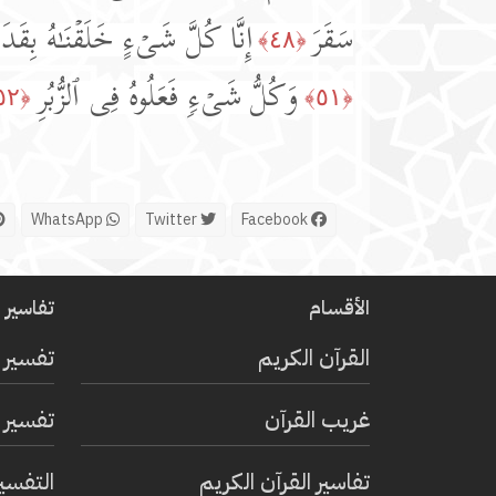
سَقَرَ
إِنَّا كُلَّ شَیۡءٍ خَلَقۡنَـٰهُ بِقَدَر
﴿٤٨﴾
وَكُلُّ شَیۡءࣲ فَعَلُوهُ فِی ٱلزُّبُرِ
﴿٥٢﴾
﴿٥١﴾
WhatsApp
Twitter
Facebook
الأقسام
تفاسير ا
القرآن الكريم
تفسير 
غريب القرآن
تفسير ا
تفاسير القرآن الكريم
التفسي