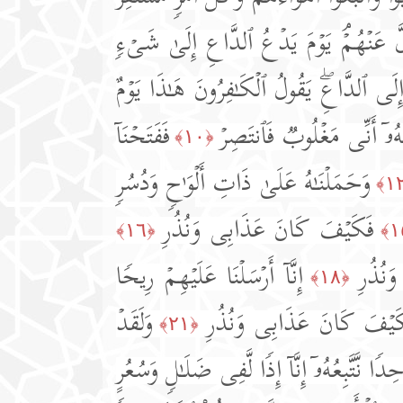
َلَّ عَنۡهُمۡۘ یَوۡمَ یَدۡعُ ٱلدَّاعِ إِلَىٰ شَیۡءࣲ
لَى ٱلدَّاعِۖ یَقُولُ ٱلۡكَـٰفِرُونَ هَـٰذَا یَوۡمٌ
َهُۥۤ أَنِّی مَغۡلُوبࣱ فَٱنتَصِرۡ
فَفَتَحۡنَاۤ
﴿١٠﴾
وَحَمَلۡنَـٰهُ عَلَىٰ ذَاتِ أَلۡوَ ٰ⁠حࣲ وَدُسُرࣲ
فَكَیۡفَ كَانَ عَذَابِی وَنُذُرِ
﴿١٦﴾
نُذُرِ
إِنَّاۤ أَرۡسَلۡنَا عَلَیۡهِمۡ رِیحࣰا
﴿١٨﴾
َیۡفَ كَانَ عَذَابِی وَنُذُرِ
وَلَقَدۡ
﴿٢١﴾
 ٰ⁠حِدࣰا نَّتَّبِعُهُۥۤ إِنَّاۤ إِذࣰا لَّفِی ضَلَـٰلࣲ وَسُعُرٍ