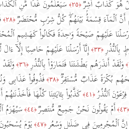
 بَلۡ هُوَ كَذَّابٌ أَشِرࣱ
سَیَعۡلَمُونَ غَدࣰا مَّنِ ٱلۡكَذَّاب
﴿٢٥﴾
ُمۡ أَنَّ ٱلۡمَاۤءَ قِسۡمَةُۢ بَیۡنَهُمۡۖ كُلُّ شِرۡبࣲ مُّحۡتَضَرࣱ
ف
﴿٢٨﴾
ۤ أَرۡسَلۡنَا عَلَیۡهِمۡ صَیۡحَةࣰ وَ ٰ⁠حِدَةࣰ فَكَانُوا۟ كَهَشِیمِ ٱلۡمُحۡت
ۭ بِٱلنُّذُرِ
إِنَّاۤ أَرۡسَلۡنَا عَلَیۡهِمۡ حَاصِبًا إِلَّاۤ ءَالَ 
﴿٣٣﴾
وَلَقَدۡ أَنذَرَهُم بَطۡشَتَنَا فَتَمَارَوۡا۟ بِٱلنُّذُرِ
وَلَقَدۡ 
﴿٣٦﴾
َحَهُم بُكۡرَةً عَذَابࣱ مُّسۡتَقِرࣱّ
فَذُوقُوا۟ عَذَابِی وَنُذ
﴿٣٨﴾
ِرۡعَوۡنَ ٱلنُّذُرُ
كَذَّبُوا۟ بِـَٔایَـٰتِنَا كُلِّهَا فَأَخَذۡنَـٰهُمۡ 
﴿٤١﴾
أَمۡ یَقُولُونَ نَحۡنُ جَمِیعࣱ مُّنتَصِرࣱ
سَیُهۡزَمُ ٱلۡ
﴿٤٤﴾
﴿٤٣
إِنَّ ٱلۡمُجۡرِمِینَ فِی ضَلَـٰلࣲ وَسُعُرࣲ
یَوۡمَ یُسۡحَبُون
﴿٤٧﴾