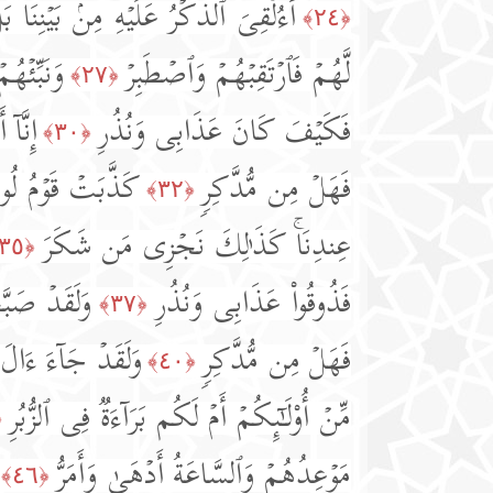
أَءُلۡقِیَ ٱلذِّكۡرُ عَلَیۡهِ مِنۢ بَیۡنِنَا
﴿٢٤﴾
لَّهُمۡ فَٱرۡتَقِبۡهُمۡ وَٱصۡطَبِرۡ
وَنَبِّئۡه
﴿٢٧﴾
فَكَیۡفَ كَانَ عَذَابِی وَنُذُرِ
إِنَّا
﴿٣٠﴾
فَهَلۡ مِن مُّدَّكِرࣲ
كَذَّبَتۡ قَوۡمُ لُوطِ
﴿٣٢﴾
عِندِنَاۚ كَذَ ٰ⁠لِكَ نَجۡزِی مَن شَكَرَ
﴿٣٥﴾
فَذُوقُوا۟ عَذَابِی وَنُذُرِ
وَلَقَدۡ صَبّ
﴿٣٧﴾
فَهَلۡ مِن مُّدَّكِرࣲ
وَلَقَدۡ جَاۤءَ ءَالَ ف
﴿٤٠﴾
مِّنۡ أُو۟لَـٰۤىِٕكُمۡ أَمۡ لَكُم بَرَاۤءَةࣱ فِی ٱلزُّبُرِ
﴾
مَوۡعِدُهُمۡ وَٱلسَّاعَةُ أَدۡهَىٰ وَأَمَرُّ
﴿٤٦﴾