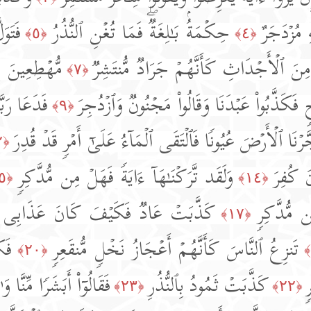
 مُزۡدَجَرٌ
حِكۡمَةُۢ بَـٰلِغَةࣱۖ فَمَا تُغۡنِ ٱلنُّذُرُ
فَتَو
﴿٥﴾
﴿٤﴾
ِنَ ٱلۡأَجۡدَاثِ كَأَنَّهُمۡ جَرَادࣱ مُّنتَشِرࣱ
مُّهۡطِعِینَ إِ
﴿٧﴾
كَذَّبُوا۟ عَبۡدَنَا وَقَالُوا۟ مَجۡنُونࣱ وَٱزۡدُجِرَ
فَدَعَا رَبّ
﴿٩﴾
َرۡنَا ٱلۡأَرۡضَ عُیُونࣰا فَٱلۡتَقَى ٱلۡمَاۤءُ عَلَىٰۤ أَمۡرࣲ قَدۡ قُدِرَ
﴿١٢﴾
َ كُفِرَ
وَلَقَد تَّرَكۡنَـٰهَاۤ ءَایَةࣰ فَهَلۡ مِن مُّدَّكِرࣲ
﴿١٥﴾
﴿١٤﴾
ن مُّدَّكِرࣲ
كَذَّبَتۡ عَادࣱ فَكَیۡفَ كَانَ عَذَابِی وَ
﴿١٧﴾
تَنزِعُ ٱلنَّاسَ كَأَنَّهُمۡ أَعۡجَازُ نَخۡلࣲ مُّنقَعِرࣲ
فَك
﴿٢٠﴾
ࣲ
كَذَّبَتۡ ثَمُودُ بِٱلنُّذُرِ
فَقَالُوۤا۟ أَبَشَرࣰا مِّنَّا وَ
﴿٢٣﴾
﴿٢٢﴾