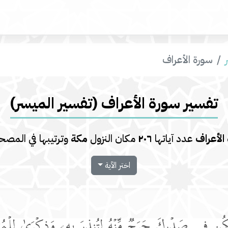
سورة الأعراف
تفسير سورة الأعراف (تفسير المیسر)
الأعراف
عدد آياتها
٢٠٦
مكان النزول
مكة
وترتيبها في الم
اختر الآية
َكُن فِی صَدۡرِكَ حَرَجࣱ مِّنۡهُ لِتُنذِرَ بِهِۦ وَذِكۡرَىٰ لِلۡمُؤۡ