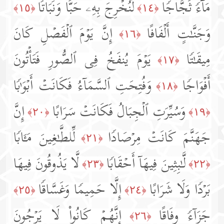
مَاۤءࣰ ثَجَّاجࣰا
لِّنُخۡرِجَ بِهِۦ حَبࣰّا وَنَبَاتࣰا
﴿١٥﴾
﴿١٤﴾
وَجَنَّـٰتٍ أَلۡفَافًا
إِنَّ یَوۡمَ ٱلۡفَصۡلِ كَانَ
﴿١٦﴾
مِیقَـٰتࣰا
یَوۡمَ یُنفَخُ فِی ٱلصُّورِ فَتَأۡتُونَ
﴿١٧﴾
أَفۡوَاجࣰا
وَفُتِحَتِ ٱلسَّمَاۤءُ فَكَانَتۡ أَبۡوَ ٰ⁠بࣰا
﴿١٨﴾
وَسُیِّرَتِ ٱلۡجِبَالُ فَكَانَتۡ سَرَابًا
إِنَّ
﴿٢٠﴾
﴿١٩﴾
جَهَنَّمَ كَانَتۡ مِرۡصَادࣰا
لِّلطَّـٰغِینَ مَـَٔابࣰا
﴿٢١﴾
لَّـٰبِثِینَ فِیهَاۤ أَحۡقَابࣰا
لَّا یَذُوقُونَ فِیهَا
﴿٢٣﴾
﴿٢٢﴾
بَرۡدࣰا وَلَا شَرَابًا
إِلَّا حَمِیمࣰا وَغَسَّاقࣰا
﴿٢٥﴾
﴿٢٤﴾
جَزَاۤءࣰ وِفَاقًا
إِنَّهُمۡ كَانُوا۟ لَا یَرۡجُونَ
﴿٢٦﴾