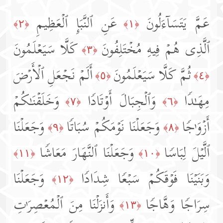
عَمَّ یَتَسَاۤءَلُونَ
عَنِ ٱلنَّبَإِ ٱلۡعَظِیمِ
﴿٢﴾
﴿١﴾
ٱلَّذِی هُمۡ فِیهِ مُخۡتَلِفُونَ
كَلَّا سَیَعۡلَمُونَ
﴿٣﴾
ثُمَّ كَلَّا سَیَعۡلَمُونَ
أَلَمۡ نَجۡعَلِ ٱلۡأَرۡضَ
﴿٥﴾
﴿٤﴾
مِهَـٰدࣰا
وَٱلۡجِبَالَ أَوۡتَادࣰا
وَخَلَقۡنَـٰكُمۡ
﴿٧﴾
﴿٦﴾
أَزۡوَ ٰ⁠جࣰا
وَجَعَلۡنَا نَوۡمَكُمۡ سُبَاتࣰا
وَجَعَلۡنَا
﴿٩﴾
﴿٨﴾
ٱلَّیۡلَ لِبَاسࣰا
وَجَعَلۡنَا ٱلنَّهَارَ مَعَاشࣰا
﴿١١﴾
﴿١٠﴾
وَبَنَیۡنَا فَوۡقَكُمۡ سَبۡعࣰا شِدَادࣰا
وَجَعَلۡنَا
﴿١٢﴾
سِرَاجࣰا وَهَّاجࣰا
وَأَنزَلۡنَا مِنَ ٱلۡمُعۡصِرَ ٰ⁠تِ
﴿١٣﴾