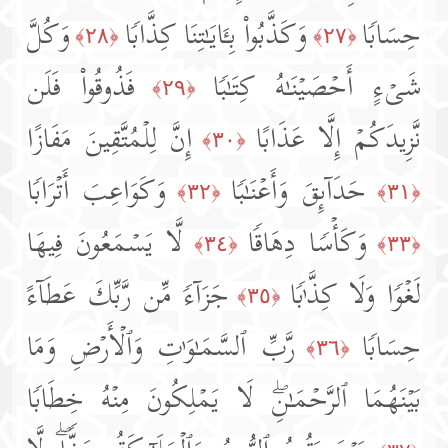
حِسَابࣰا
وَكَذَّبُوا۟ بِـَٔایَـٰتِنَا كِذَّابࣰا
وَكُلَّ
﴿٢٨﴾
﴿٢٧﴾
شَیۡءٍ أَحۡصَیۡنَـٰهُ كِتَـٰبࣰا
فَذُوقُوا۟ فَلَن
﴿٢٩﴾
نَّزِیدَكُمۡ إِلَّا عَذَابًا
إِنَّ لِلۡمُتَّقِینَ مَفَازًا
﴿٣٠﴾
حَدَاۤىِٕقَ وَأَعۡنَـٰبࣰا
وَكَوَاعِبَ أَتۡرَابࣰا
﴿٣٢﴾
﴿٣١﴾
وَكَأۡسࣰا دِهَاقࣰا
لَّا یَسۡمَعُونَ فِیهَا
﴿٣٤﴾
﴿٣٣﴾
لَغۡوࣰا وَلَا كِذَّ ٰ⁠بࣰا
جَزَاۤءࣰ مِّن رَّبِّكَ عَطَاۤءً
﴿٣٥﴾
حِسَابࣰا
رَّبِّ ٱلسَّمَـٰوَ ٰ⁠تِ وَٱلۡأَرۡضِ وَمَا
﴿٣٦﴾
بَیۡنَهُمَا ٱلرَّحۡمَـٰنِۖ لَا یَمۡلِكُونَ مِنۡهُ خِطَابࣰا