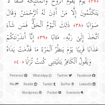
یَوۡمَ یَقُومُ ٱلرُّوحُ وَٱلۡمَلَـٰۤىِٕكَةُ صَفࣰّاۖ لَّا
﴿٣٧﴾
یَتَكَلَّمُونَ إِلَّا مَنۡ أَذِنَ لَهُ ٱلرَّحۡمَـٰنُ وَقَالَ
صَوَابࣰا
ذَ ٰ⁠لِكَ ٱلۡیَوۡمُ ٱلۡحَقُّۖ فَمَن شَاۤءَ
﴿٣٨﴾
ٱتَّخَذَ إِلَىٰ رَبِّهِۦ مَـَٔابًا
إِنَّاۤ أَنذَرۡنَـٰكُمۡ
﴿٣٩﴾
عَذَابࣰا قَرِیبࣰا یَوۡمَ یَنظُرُ ٱلۡمَرۡءُ مَا قَدَّمَتۡ یَدَاهُ
وَیَقُولُ ٱلۡكَافِرُ یَـٰلَیۡتَنِی كُنتُ تُرَ ٰ⁠بَۢا
﴿٤٠﴾
Pinterest
WhatsApp
Twitter
Facebook
Mix
Reddit
Tumblr
Buffer
LinkedIn
Wordpress
Pocket
Evernote