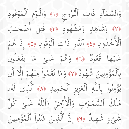
وَٱلسَّمَاۤءِ ذَاتِ ٱلۡبُرُوجِ
وَٱلۡیَوۡمِ ٱلۡمَوۡعُودِ
﴿١﴾
وَشَاهِدࣲ وَمَشۡهُودࣲ
قُتِلَ أَصۡحَـٰبُ
﴿٣﴾
﴿٢﴾
ٱلۡأُخۡدُودِ
ٱلنَّارِ ذَاتِ ٱلۡوَقُودِ
إِذۡ هُمۡ
﴿٥﴾
﴿٤﴾
عَلَیۡهَا قُعُودࣱ
وَهُمۡ عَلَىٰ مَا یَفۡعَلُونَ
﴿٦﴾
بِٱلۡمُؤۡمِنِینَ شُهُودࣱ
وَمَا نَقَمُوا۟ مِنۡهُمۡ إِلَّاۤ أَن
﴿٧﴾
یُؤۡمِنُوا۟ بِٱللَّهِ ٱلۡعَزِیزِ ٱلۡحَمِیدِ
ٱلَّذِی لَهُۥ
﴿٨﴾
مُلۡكُ ٱلسَّمَـٰوَ ٰ⁠تِ وَٱلۡأَرۡضِۚ وَٱللَّهُ عَلَىٰ كُلِّ
شَیۡءࣲ شَهِیدٌ
إِنَّ ٱلَّذِینَ فَتَنُوا۟ ٱلۡمُؤۡمِنِینَ
﴿٩﴾