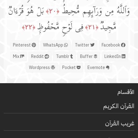
وَٱللَّهُ مِن وَرَاۤىِٕهِم مُّحِیطُۢ
بَلۡ هُوَ قُرۡءَانࣱ
﴿٢٠﴾
مَّجِیدࣱ
فِی لَوۡحࣲ مَّحۡفُوظِۭ
﴿٢٢﴾
﴿٢١﴾
Pinterest
WhatsApp
Twitter
Facebook
Mix
Reddit
Tumblr
Buffer
LinkedIn
Wordpress
Pocket
Evernote
الأقسام
القرآن الكريم
غريب القرآن