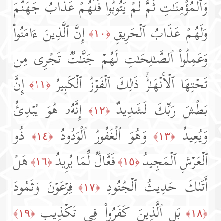
وَٱلۡمُؤۡمِنَـٰتِ ثُمَّ لَمۡ یَتُوبُوا۟ فَلَهُمۡ عَذَابُ جَهَنَّمَ
وَلَهُمۡ عَذَابُ ٱلۡحَرِیقِ
إِنَّ ٱلَّذِینَ ءَامَنُوا۟
﴿١٠﴾
وَعَمِلُوا۟ ٱلصَّـٰلِحَـٰتِ لَهُمۡ جَنَّـٰتࣱ تَجۡرِی مِن
تَحۡتِهَا ٱلۡأَنۡهَـٰرُۚ ذَ ٰ⁠لِكَ ٱلۡفَوۡزُ ٱلۡكَبِیرُ
إِنَّ
﴿١١﴾
بَطۡشَ رَبِّكَ لَشَدِیدٌ
إِنَّهُۥ هُوَ یُبۡدِئُ
﴿١٢﴾
وَیُعِیدُ
وَهُوَ ٱلۡغَفُورُ ٱلۡوَدُودُ
ذُو
﴿١٤﴾
﴿١٣﴾
ٱلۡعَرۡشِ ٱلۡمَجِیدُ
فَعَّالࣱ لِّمَا یُرِیدُ
هَلۡ
﴿١٦﴾
﴿١٥﴾
أَتَىٰكَ حَدِیثُ ٱلۡجُنُودِ
فِرۡعَوۡنَ وَثَمُودَ
﴿١٧﴾
بَلِ ٱلَّذِینَ كَفَرُوا۟ فِی تَكۡذِیبࣲ
﴿١٩﴾
﴿١٨﴾