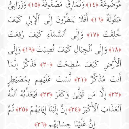
مَّوۡضُوعَةࣱ
وَنَمَارِقُ مَصۡفُوفَةࣱ
وَزَرَابِیُّ
﴿١٥﴾
﴿١٤﴾
مَبۡثُوثَةٌ
أَفَلَا یَنظُرُونَ إِلَى ٱلۡإِبِلِ كَیۡفَ
﴿١٦﴾
خُلِقَتۡ
وَإِلَى ٱلسَّمَاۤءِ كَیۡفَ رُفِعَتۡ
﴿١٧﴾
وَإِلَى ٱلۡجِبَالِ كَیۡفَ نُصِبَتۡ
وَإِلَى
﴿١٩﴾
﴿١٨﴾
ٱلۡأَرۡضِ كَیۡفَ سُطِحَتۡ
فَذَكِّرۡ إِنَّمَاۤ
﴿٢٠﴾
أَنتَ مُذَكِّرࣱ
لَّسۡتَ عَلَیۡهِم بِمُصَیۡطِرٍ
﴿٢١﴾
إِلَّا مَن تَوَلَّىٰ وَكَفَرَ
فَیُعَذِّبُهُ ٱللَّهُ
﴿٢٣﴾
﴿٢٢﴾
ٱلۡعَذَابَ ٱلۡأَكۡبَرَ
إِنَّ إِلَیۡنَاۤ إِیَابَهُمۡ
ثُمَّ
﴿٢٥﴾
﴿٢٤﴾
إِنَّ عَلَیۡنَا حِسَابَهُم
﴿٢٦﴾