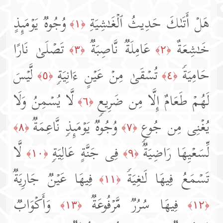
هَلۡ أَتَىٰكَ حَدِیثُ ٱلۡغَـٰشِیَةِ
وُجُوهࣱ یَوۡمَىِٕذٍ
﴿١﴾
خَـٰشِعَةٌ
عَامِلَةࣱ نَّاصِبَةࣱ
تَصۡلَىٰ نَارًا
﴿٣﴾
﴿٢﴾
حَامِیَةࣰ
تُسۡقَىٰ مِنۡ عَیۡنٍ ءَانِیَةࣲ
لَّیۡسَ
﴿٥﴾
﴿٤﴾
لَهُمۡ طَعَامٌ إِلَّا مِن ضَرِیعࣲ
لَّا یُسۡمِنُ وَلَا
﴿٦﴾
یُغۡنِی مِن جُوعࣲ
وُجُوهࣱ یَوۡمَىِٕذࣲ نَّاعِمَةࣱ
﴿٨﴾
﴿٧﴾
لِّسَعۡیِهَا رَاضِیَةࣱ
فِی جَنَّةٍ عَالِیَةࣲ
لَّا
﴿١٠﴾
﴿٩﴾
تَسۡمَعُ فِیهَا لَـٰغِیَةࣰ
فِیهَا عَیۡنࣱ جَارِیَةࣱ
﴿١١﴾
فِیهَا سُرُرࣱ مَّرۡفُوعَةࣱ
وَأَكۡوَابࣱ
﴿١٣﴾
﴿١٢﴾